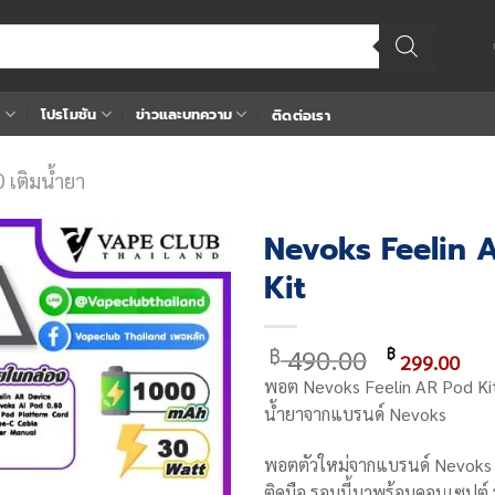
า
โปรโมชัน
ข่าวและบทความ
ติดต่อเรา
 เติมน้ำยา
Nevoks Feelin 
Kit
Add
to
wishlist
Original
Cu
490.00
฿
฿
299.00
price
pri
พอต Nevoks Feelin AR Pod Ki
was:
is:
น้ำยาจากแบรนด์ Nevoks
฿ 490.00.
฿ 2
พอตตัวใหม่จากแบรนด์ Nevoks 
ติดมือ รอบนี้มาพร้อมคอนเซปต์ 