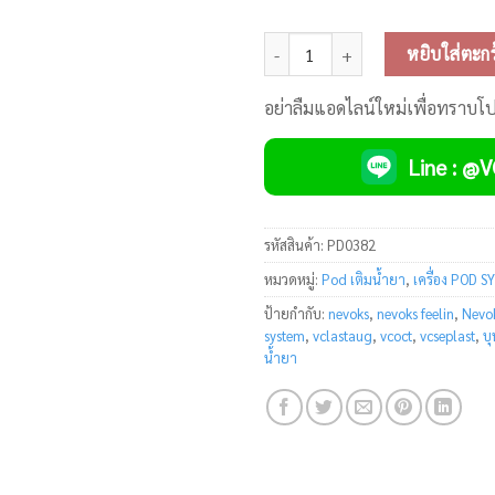
จำนวน Nevoks Feelin AR Pod Kit ช
หยิบใส่ตะกร
อย่าลืมแอดไลน์ใหม่เพื่อทราบโ
Line : @
รหัสสินค้า:
PD0382
หมวดหมู่:
Pod เติมน้ำยา
,
เครื่อง POD 
ป้ายกำกับ:
nevoks
,
nevoks feelin
,
Nevok
system
,
vclastaug
,
vcoct
,
vcseplast
,
บุ
น้ำยา