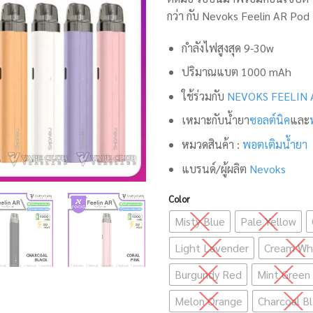
กว่า กับ Nevoks Feelin AR Pod 
กำลังไฟสูงสุด 9-30w
ปริมาณแบต 1000 mAh
ใช้ร่วมกับ
NEVOKS FEELIN A
เหมาะกับน้ำยา
ซอลต์นิค
และ
หมวดสินค้า :
พอตเติมน้ำยา
แบรนด์/ผู้ผลิต
Nevoks
Color
Misty Blue
Pale Yellow
Light Lavender
Cream Wh
Burgundy Red
Mint Green
Melon Orange
Charcoal B