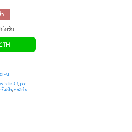
ิ้น
้า
ปรโมชัน
VCTH
SYSTEM
s feelin AR
,
pod
หรี่ไฟฟ้า
,
พอตเติม