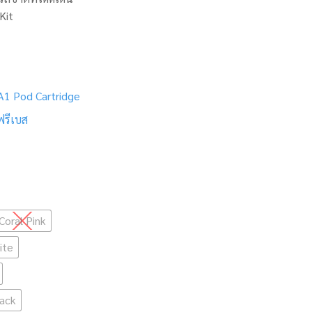
Kit
1 Pod Cartridge
ฟรีเบส
Coral Pink
ite
lack