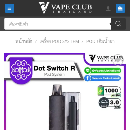
Skip
to
content
Products
search
หน้าหลัก
/
เครื่อง POD SYSTEM
/
POD เติมน้ำยา
Add
to
wishlist