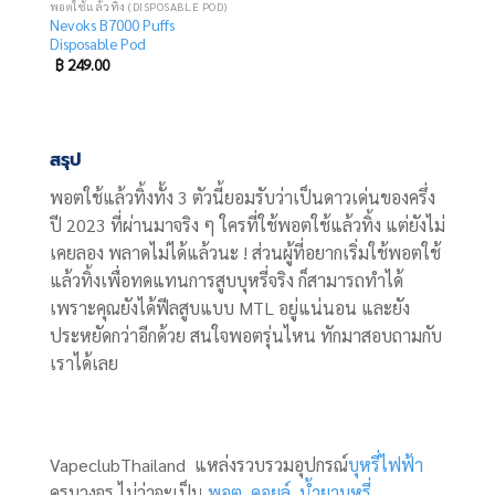
พอตใช้แล้วทิ้ง (DISPOSABLE POD)
Nevoks B7000 Puffs
Disposable Pod
฿
249.00
สรุป
พอตใช้แล้วทิ้งทั้ง 3 ตัวนี้ยอมรับว่าเป็นดาวเด่นของครึ่ง
ปี 2023 ที่ผ่านมาจริง ๆ ใครที่ใช้พอตใช้แล้วทิ้ง แต่ยังไม่
เคยลอง พลาดไม่ได้แล้วนะ ! ส่วนผู้ที่อยากเริ่มใช้พอตใช้
แล้วทิ้งเพื่อทดแทนการสูบบุหรี่จริง ก็สามารถทำได้
เพราะคุณยังได้ฟีลสูบแบบ MTL อยู่แน่นอน และยัง
ประหยัดกว่าอีกด้วย สนใจพอตรุ่นไหน ทักมาสอบถามกับ
เราได้เลย
VapeclubThailand แหล่งรวบรวมอุปกรณ์
บุหรี่ไฟฟ้า
ครบวงจร ไม่ว่าจะเป็น
พอต,
คอยล์,
น้ำยาบุหรี่