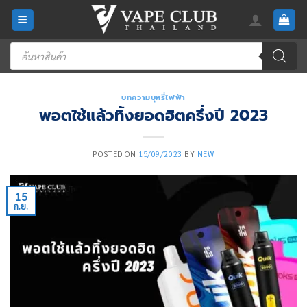
Skip
to
content
Products
search
บทความบุหรี่ไฟฟ้า
พอตใช้แล้วทิ้งยอดฮิตครึ่งปี 2023
POSTED ON
15/09/2023
BY
NEW
15
ก.ย.