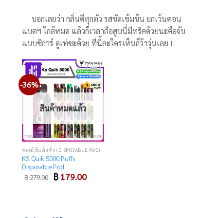
บอกเลยว่า กลิ่นดีทุกตัว รสชัดเข้มข้น ยกเว้นตอน
แบตฯ ใกล้หมด แล้วก็เวลาถือสูบนี่มีทริคด้วยนะคือจับ
แบบซิการ์ ดูเท่ซะด้วย ทีนี้ละใครเห็นก็ว้าวุ่นเลย !
-36%
Add
to
wishlist
สินค้าหมดแล้ว
พอตใช้แล้วทิ้ง (DISPOSABLE POD)
KS Quik 5000 Puffs
Disposable Pod
Original
Current
฿
179.00
฿
279.00
price
price
was:
is:
฿ 279.00.
฿ 179.00.