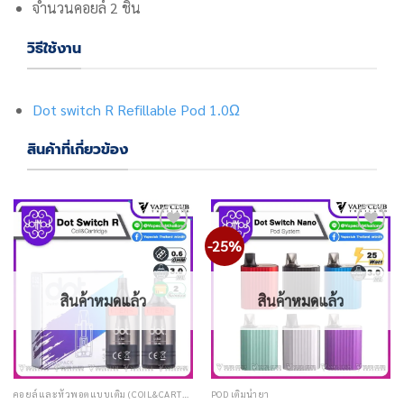
จำนวนคอยล์ 2 ชิ้น
วิธีใช้งาน
Dot switch R Refillable Pod 1.0Ω
สินค้าที่เกี่ยวข้อง
-25%
Add
Add
to
to
wishlist
wishlist
สินค้าหมดแล้ว
สินค้าหมดแล้ว
คอยล์และหัวพอตแบบเติม (COIL&CARTRIDGE)
POD เติมน้ำยา