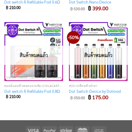
Dot switch R Refillable Pod 0.6Ω
Dot Switch Nano Device
Original
Current
฿
210.00
฿
399.00
฿
530.00
price
price
was:
is:
฿ 530.00.
฿ 399.00.
-50%
Add
Add
to
to
wishlist
wishlist
สินค้าหมดแล้ว
สินค้าหมดแล้ว
คอยล์และหัวพอตแบบเติม (COIL&CARTRIDGE)
POD เปลี่ยนหัวน้ำยา
Dot switch R Refillable Pod 0.8Ω
Dot Switch Device by Dotmod
Original
Current
฿
210.00
฿
175.00
฿
350.00
price
price
was:
is:
฿ 350.00.
฿ 175.00.