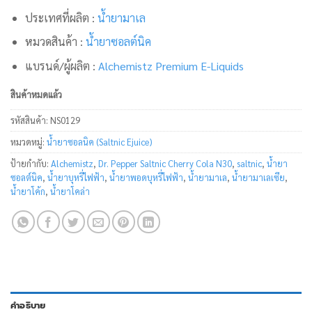
ประเทศที่ผลิต :
น้ำยามาเล
หมวดสินค้า :
น้ำยาซอลต์นิค
แบรนด์/ผู้ผลิต :
Alchemistz Premium E-Liquids
สินค้าหมดแล้ว
รหัสสินค้า:
NS0129
หมวดหมู่:
น้ำยาซอลนิค (Saltnic Ejuice)
ป้ายกำกับ:
Alchemistz
,
Dr. Pepper Saltnic Cherry Cola N30
,
saltnic
,
น้ำยา
ซอลต์นิค
,
น้ำยาบุหรี่ไฟฟ้า
,
น้ำยาพอดบุหรี่ไฟฟ้า
,
น้ำยามาเล
,
น้ำยามาเลเซีย
,
น้ำยาโค้ก
,
น้ำยาโคล่า
คำอธิบาย