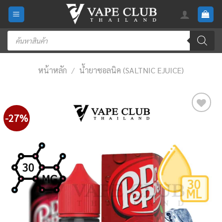
Skip
to
content
Products
search
หน้าหลัก
/
น้ำยาซอลนิค (SALTNIC EJUICE)
-27%
Add
to
wishlist