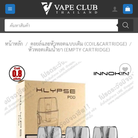
Skip
to
content
Products
search
หน้าหลัก
/
คอยล์และหัวพอตแบบเติม (COIL&CARTRIDGE)
/
หัวพอตเติมน้ำยา (EMPTY CARTRIDGE)
Add
to
wishlist