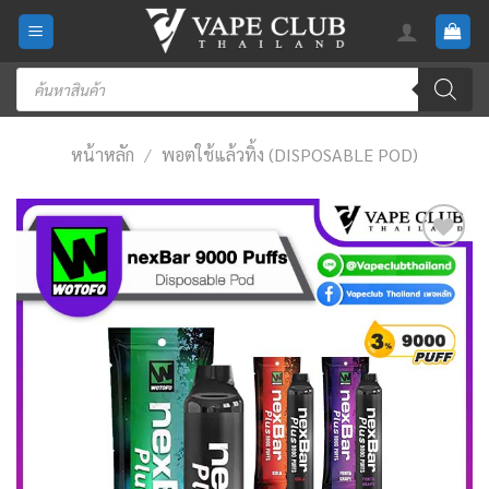
Skip
to
content
Products
search
หน้าหลัก
/
พอตใช้แล้วทิ้ง (DISPOSABLE POD)
Add
to
wishlist