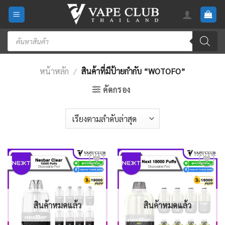
Skip
to
content
Products
search
หน้าหลัก
/
สินค้าที่มีป้ายกำกับ “WOTOFO”
คัดกรอง
Add
Add
to
to
wishlist
wishlist
สินค้าหมดแล้ว
สินค้าหมดแล้ว