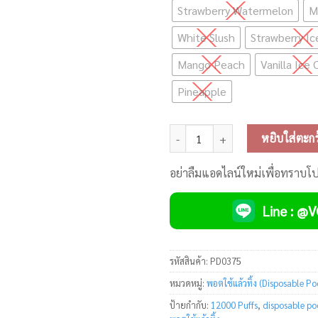
Strawberry Watermelon
M
White Slush
Strawberry I
Mango Peach
Vanilla Ice
Pineapple
จำนวน nexBar 12000 Puffs Dispos
หยิบใส่ตะกร
อย่าลืมแอดไลน์ใหม่เพื่อทราบโ
Line : @
รหัสสินค้า:
PD0375
หมวดหมู่:
พอตใช้แล้วทิ้ง (Disposable Po
ป้ายกำกับ:
12000 Puffs
,
disposable po