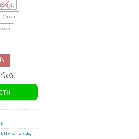
ix Fruit
ce Cream
 Cream
able Pod ชิ้น
้า
ปรโมชัน
VCTH
d)
d
,
NexBar
,
wotofo
,