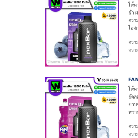
ให้ค
ฉ่ำ 
ความ
ไอศก
ควา
ความ
FA
ให้ค
อัดล
ซาบซ
หวาน
ควา
ความ