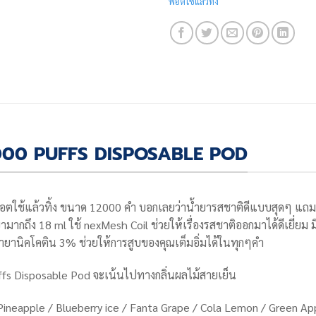
พอตใช้แล้วทิ้ง
2000 PUFFS DISPOSABLE POD
อตใช้แล้วทิ้ง ขนาด 12000 คำ บอกเลยว่าน้ำยารสชาติดีแบบสุดๆ แถมตัวเค
มากถึง 18 ml ใช้ nexMesh Coil ช่วยให้เรื่องรสชาติออกมาได้ดีเยี่ย
ำยานิคโคติน 3% ช่วยให้การสูบของคุณเต็มอิ่มได้ในทุกๆคำ
fs Disposable Pod
จะเน้นไปทางกลิ่นผลไม้สายเย็น
w Pineapple / Blueberry ice / Fanta Grape / Cola Lemon / Green Ap