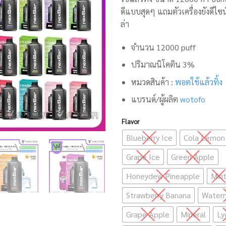
ดีแบบสุดๆ แถมตัวเครื่องยังดีไซน
ล่า
จำนวน 12000 puff
ปริมาณนิโคติน 3%
หมวดสินค้า :
พอตใช้แล้วทิ้ง
แบรนด์/ผู้ผลิต
wotofo
Flavor
Blueberry Ice
Cola Lemon
Grape Ice
Green Apple
Honeydew Pineapple
Min
Strawberry Banana
Waterm
Grape Apple
Mineral
Ly