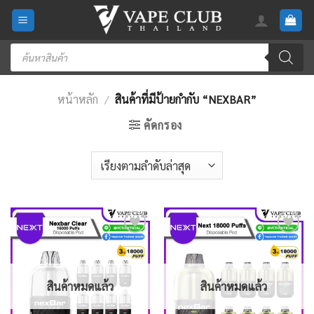
Skip
to
content
Products
search
หน้าหลัก
/
สินค้าที่มีป้ายกำกับ “NEXBAR”
คัดกรอง
Add
Add
to
to
wishlist
wishlist
สินค้าหมดแล้ว
สินค้าหมดแล้ว