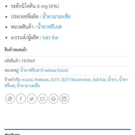
ระดับนิโคติน 6 mg (6%)
ประเทศที่ผลิต :
น้ำยามาเลเซีย
หมวดสินค้า :
น้ำยาฟรีเบส
แบรนด์/ผู้ผลิต :
Salt Bar
สินค้าหมดแล้ว
รหัสสินค้า:
FB0069
หมวดหมู่:
น้ำยาฟรีเบส (Freebase Ejuice)
ป้ายกำกับ:
e-juice
,
freebase
,
OLEY
,
OLEY Strawmelon
,
Salt Bar
,
น้ำยา
,
น้ำยา
ฟรีเบส
,
น้ำยามาเลเซีย
คำอธิบาย