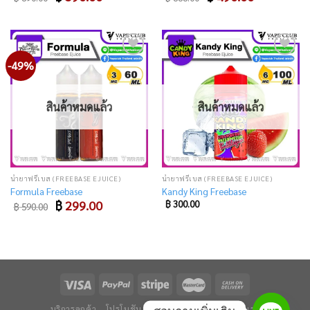
price
price
price
price
was:
is:
was:
is:
฿ 890.00.
฿ 590.00.
฿ 888.00.
฿ 490.00.
-49%
Add
Add
to
to
wishlist
wishlist
สินค้าหมดแล้ว
สินค้าหมดแล้ว
น้ำยาฟรีเบส (FREEBASE EJUICE)
น้ำยาฟรีเบส (FREEBASE EJUICE)
Formula Freebase
Kandy King Freebase
Original
Current
฿
299.00
฿
300.00
฿
590.00
price
price
was:
is:
฿ 590.00.
฿ 299.00.
บริการลูกค้า
โปรโมชัน
ข่าวและบทความ
ติดต่อเรา