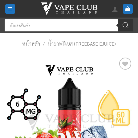
Skip
to
content
Products
search
หน้าหลัก
/
น้ำยาฟรีเบส (FREEBASE EJUICE)
Add
to
wishlist