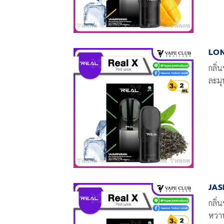
LON
กลิ่
ละมุ
JAS
กลิ่
หวา