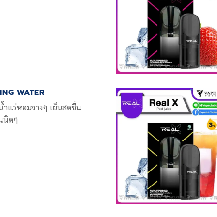
ING WATER
นน้ำแร่หอมจางๆ เย็นสดชื่น
นนิดๆ