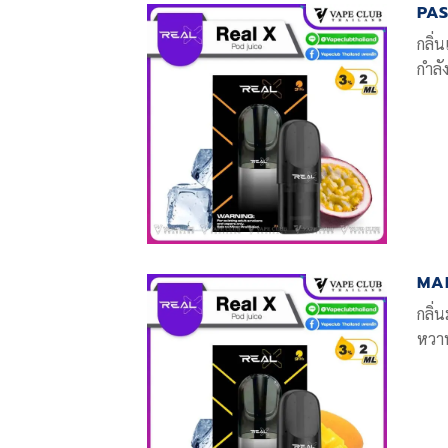
PAS
กลิ่
กำลั
MA
กลิ่
หวาน