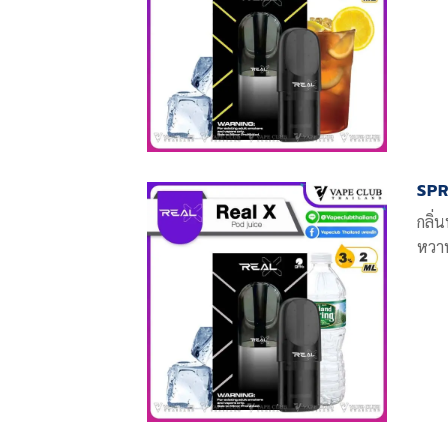
SPR
กลิ่
หวา