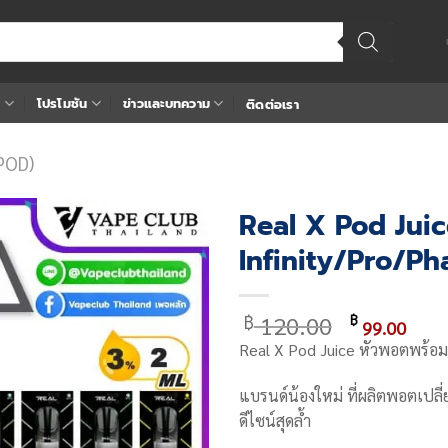
า
โปรโมชัน
ข่าวและบทความ
ติดต่อเรา
POD)
Real X Pod Juice 
Infinity/Pro/Ph
Add
to
wishlist
Original
Cur
120.00
฿
฿
99.00
price
pric
Real X Pod Juice หัวพอตพร้อม
was:
is:
฿ 120.00.
฿ 99
แบรนด์น้องใหม่ ที่ผลิตพอตเปลี
ดีไซน์สุดล้ำ