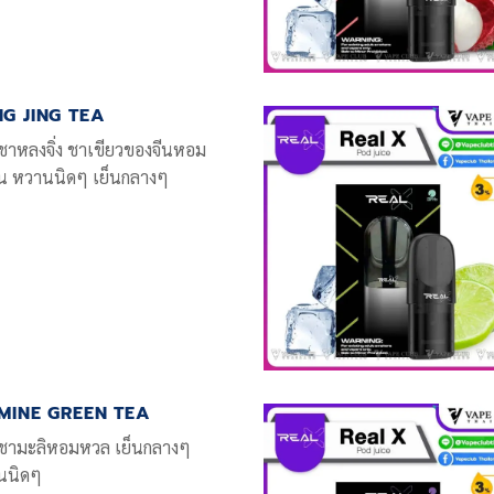
G JING TEA
นชาหลงจิ่ง ชาเขียวของจีนหอม
น หวานนิดๆ เย็นกลางๆ
MINE GREEN TEA
นชามะลิหอมหวล เย็นกลางๆ
นนิดๆ