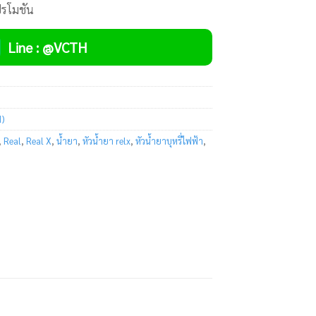
ปรโมชัน
Line : @VCTH
d)
,
Real
,
Real X
,
น้ำยา
,
หัวน้ำยา relx
,
หัวน้ำยาบุหรี่ไฟฟ้า
,