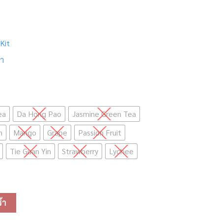
Kit
า
ea
Da Hong Pao
Jasmine Green Tea
n
Mango
Grape
Passion Fruit
Tie Guan Yin
Strawberry
Lychee
ช้กับเครื่อง Infinity/Pro/Phantom/Lite) ชิ้น
้า