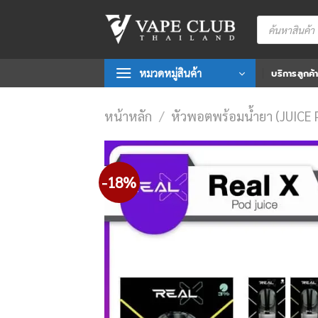
Skip
Products
to
search
content
หมวดหมู่สินค้า
บริการลูกค้
หน้าหลัก
/
หัวพอตพร้อมน้ำยา (JUICE 
-18%