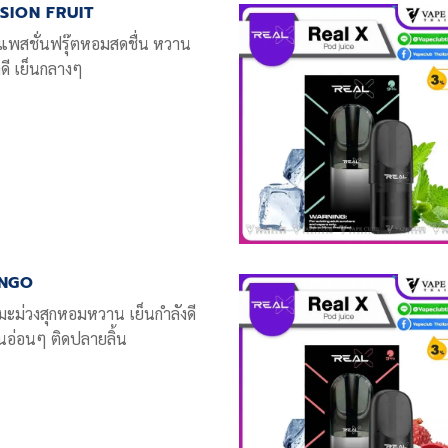
SION FRUIT
นแพสชั่นฟรุ๊ตหอมสดชื่น หวาน
งดี เย็นกลางๆ
NGO
นมะม่วงสุกหอมหวาน เย็นกำลังดี
อ่อนๆ ติดปลายลิ้น