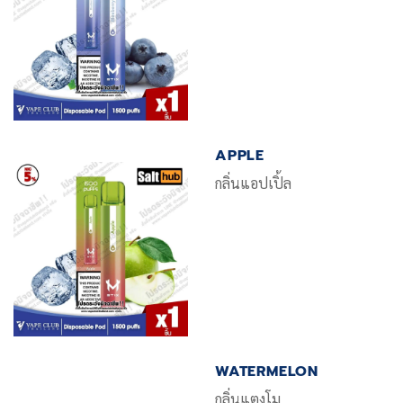
APPLE
กลิ่นแอปเปิ้ล
WATERMELON
กลิ่นแตงโม