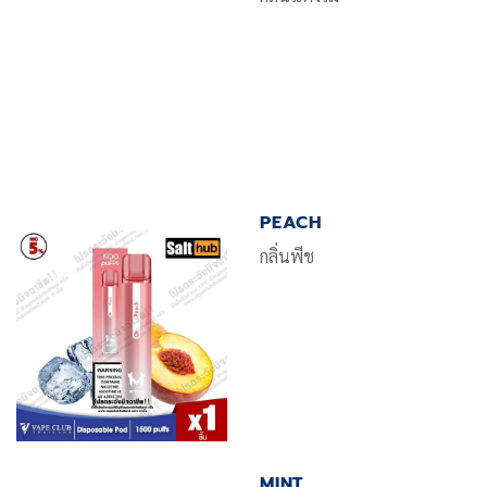
PEACH
กลิ่นพีช
MINT