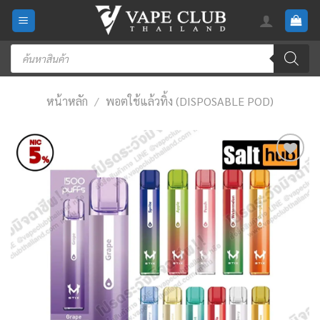
Skip
to
content
Products
search
หน้าหลัก
/
พอตใช้แล้วทิ้ง (DISPOSABLE POD)
Add
to
wishlist