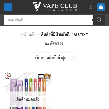
Skip
to
content
Products
search
หน้าหลัก
/
สินค้าที่มีป้ายกำกับ “M STIX”
คัดกรอง
Add
to
wishlist
สินค้าหมดแล้ว