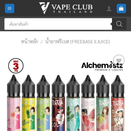
Skip
to
content
Products
search
หน้าหลัก
/
น้ำยาฟรีเบส (FREEBASE EJUICE)
Add
to
wishlist