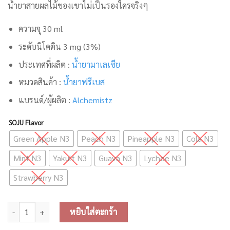
น้ำยาสายผลไม้ของเขาไม่เป็นรองใครจริงๆ
ความจุ 30 ml
ระดับนิโคติน 3 mg (3%)
ประเทศที่ผลิต :
น้ำยามาเลเซีย
หมวดสินค้า :
น้ำยาฟรีเบส
แบรนด์/ผู้ผลิต :
Alchemistz
SOJU Flavor
Green Apple N3
Peach N3
Pineapple N3
Cola N3
Mint N3
Yakult N3
Guava N3
Lychee N3
Strawberry N3
จำนวน SOJU Freebase ชิ้น
หยิบใส่ตะกร้า