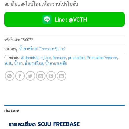
อย่าลืมแอดไลน์ใหม่เพื่อทราบโปรโมชัน
Line : @VCTH
รหัสสินค้า:
FB0072
หมวดหมู่:
น้ำยาฟรีเบส (Freebase Ejuice)
ป้ายกำกับ:
Alchemistz
,
e-juice
,
freebase
,
promotion
,
Promotionfreebase
,
SOJU
,
น้ำยา
,
น้ำยาฟรีเบส
,
น้ำยามาเลเซีย
คำอธิบาย
รายละเอียด SOJU FREEBASE