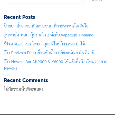
Recent Posts
ป้ายยา น้ำยาซอลนิคสายขนม ที่สายหวานต้องติดใจ
ลุ้นหวยไม่พอมาลุ้นรางวัล 2 ต่อกับ Vapeclub Thailand
รีวิว ARGUS P1s ใหม่ล่าสุด!! ดีไซน์ว้าว สวย น่าใช้
รีวิว Revivala D1 เปลี่ยนหัวน้ำยา ที่แอดมินการันตีว่าดี
รีวิว Nevoks Bar AK9000 & X6000 ใช้แล้วทิ้งน้องใหม่จากค่าย
Nevoks
Recent Comments
ไม่มีความเห็นที่จะแสดง