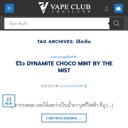
Skip
to
content
Products
search
TAG ARCHIVES:
นิโคติน
บทความบุหรี่ไฟฟ้า
รีวิว DYNAMITE CHOCO MINT BY THE
MIST
POSTED ON
22/04/2020
BY
ฟู่
22
เม.ย.
สิ้นสุดการรอคอย บอกได้เลยว่าเป็นน้ำยา บุหรี่ไฟฟ้า ที่ภู […]
CONTINUE READING
→