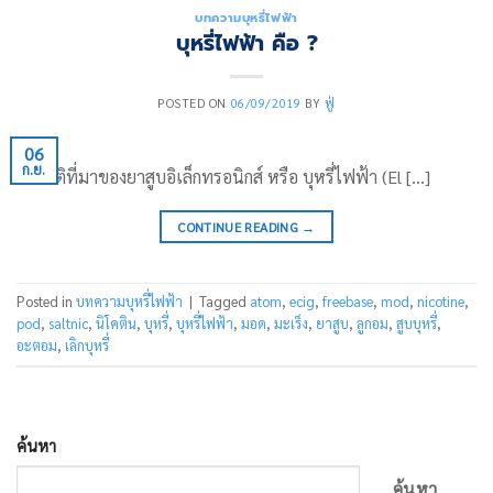
บทความบุหรี่ไฟฟ้า
บุหรี่ไฟฟ้า คือ ?
POSTED ON
06/09/2019
BY
ฟู่
06
ก.ย.
ประวัติที่มาของยาสูบอิเล็กทรอนิกส์ หรือ บุหรี่ไฟฟ้า (El […]
CONTINUE READING
→
Posted in
บทความบุหรี่ไฟฟ้า
|
Tagged
atom
,
ecig
,
freebase
,
mod
,
nicotine
,
pod
,
saltnic
,
นิโคติน
,
บุหรี่
,
บุหรี่ไฟฟ้า
,
มอด
,
มะเร็ง
,
ยาสูบ
,
ลูกอม
,
สูบบุหรี่
,
อะตอม
,
เลิกบุหรี่
ค้นหา
ค้นหา