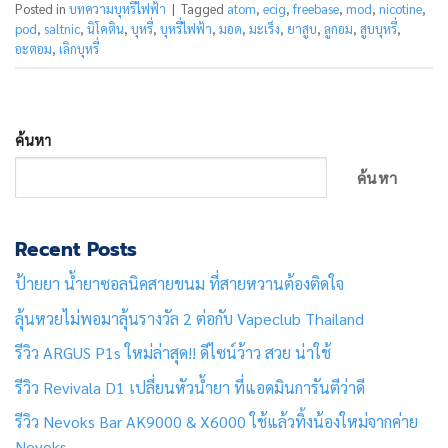
Posted in
บทความบุหรี่ไฟฟ้า
|
Tagged
atom
,
ecig
,
freebase
,
mod
,
nicotine
,
pod
,
saltnic
,
นิโคติน
,
บุหรี่
,
บุหรี่ไฟฟ้า
,
มอด
,
มะเร็ง
,
ยาสูบ
,
ลูกอม
,
สูบบุหรี่
,
อะตอม
,
เลิกบุหรี่
ค้นหา
ค้นหา
Recent Posts
ป้ายยา น้ำยาซอลนิคสายขนม ที่สายหวานต้องติดใจ
ลุ้นหวยไม่พอมาลุ้นรางวัล 2 ต่อกับ Vapeclub Thailand
รีวิว ARGUS P1s ใหม่ล่าสุด!! ดีไซน์ว้าว สวย น่าใช้
รีวิว Revivala D1 เปลี่ยนหัวน้ำยา ที่แอดมินการันตีว่าดี
รีวิว Nevoks Bar AK9000 & X6000 ใช้แล้วทิ้งน้องใหม่จากค่าย
Nevoks