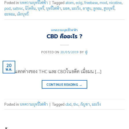
Posted in
บทความบุหรี่ไฟฟ้า
|
Tagged
atom
,
ecig
,
freebase
,
mod
,
nicotine
,
pod
,
saltnic
,
นิโคติน
,
บุหรี่
,
บุหรี่ไฟฟ้า
,
มอด
,
มะเร็ง
,
ยาสูบ
,
ลูกอม
,
สูบบุหรี่
,
อะตอม
,
เลิกบุหรี่
บทความบุหรี่ไฟฟ้า
CBD คืออะไร ?
POSTED ON
20/05/2019
BY
ฟู่
20
พ.ค.
ความแตกต่างของ THC และ CBDในอดีต เมื่อมน […]
CONTINUE READING
→
Posted in
บทความบุหรี่ไฟฟ้า
|
Tagged
cbd
,
thc
,
กัญชา
,
มะเร็ง