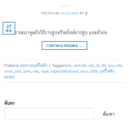
POSTED ON
27/10/2019
BY
ฟู่
27
ต.ค.
วันนี้เราจะมาพูดถึงวิธีการสูบหรือสไตล์การสูบ และตัวย่อ
CONTINUE READING
→
Posted in
บทความบุหรี่ไฟฟ้า
|
Tagged
bmi
,
cartride
,
coil
,
dl
,
dtl
,
lyra
,
mtl
,
orion
,
pod
,
qwin
,
relx
,
vape
,
vapeclubthailand
,
vazo
,
vfolk
,
บุหรี่ไฟฟ้า
,
อะตอม
ค้นหา
ค้นหา