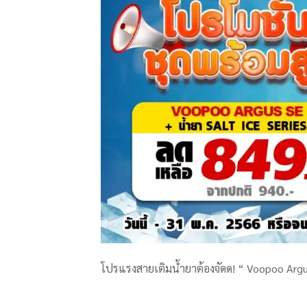
โปรแรงสายเติมน้ำยาต้องจัดด! “ Voopoo Argus S