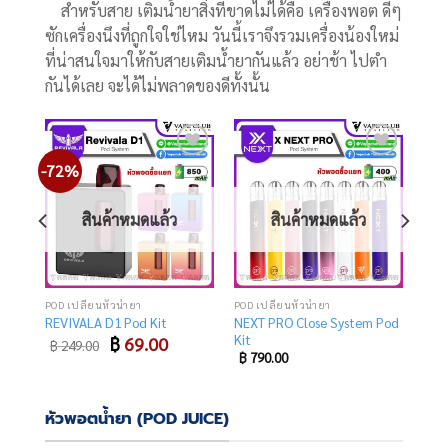
สำหรับสาย เติมน้ำยาสิ่งที่ขาดไม่ได้คือ เครื่องพอต ดีๆ
ซักเครื่องนึงที่ถูกใจใช่ไหม วันนี้เราจึงรวมเครื่องน้องใหม่
ที่น่าสนใจมาให้กับสายเติมน้ำยากันแล้ว อย่าช้า ไปตำ
กันได้เลย จะได้ไม่พลาดของดีทั้งนั้น
-72%
Add
Add
Add
o
to
to
list
wishlist
wishlist
สินค้าหมดแล้ว
สินค้าหมดแล้ว
POD เปลี่ยนหัวน้ำยา
POD เปลี่ยนหัวน้ำยา
NEXT PRO Close System Pod
REVIVALA D1 Pod Kit
Kit
Original
Current
฿
69.00
฿
249.00
price
price
฿
790.00
was:
is:
฿ 249.00.
฿ 69.00.
หัวพอตน้ำยา (POD JUICE)