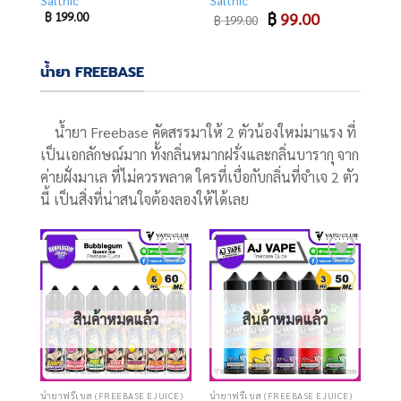
Saltnic
Saltnic
Original
Current
฿
199.00
฿
99.00
฿
199.00
price
price
was:
is:
฿ 199.00.
฿ 99.00.
น้ำยา FREEBASE
น้ำยา Freebase คัดสรรมาให้ 2 ตัวน้องใหม่มาแรง ที่
เป็นเอกลักษณ์มาก ทั้งกลิ่นหมากฝรั่งและกลิ่นบารากุ จาก
ค่ายฝั่งมาเล ที่ไม่ควรพลาด ใครที่เบื่อกับกลิ่นที่จำเจ 2 ตัว
นี้ เป็นสิ่งที่น่าสนใจต้องลองให้ได้เลย
Add
Add
to
to
wishlist
wishlist
สินค้าหมดแล้ว
สินค้าหมดแล้ว
น้ำยาฟรีเบส (FREEBASE EJUICE)
น้ำยาฟรีเบส (FREEBASE EJUICE)