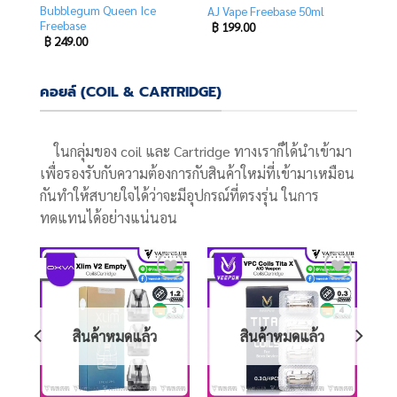
Bubblegum Queen Ice
AJ Vape Freebase 50ml
Freebase
฿
199.00
฿
249.00
คอยล์ (COIL & CARTRIDGE)
ในกลุ่มของ coil และ Cartridge ทางเราก็ได้นำเข้ามา
เพื่อรองรับกับความต้องการกับสินค้าใหม่ที่เข้ามาเหมือน
กันทำให้สบายใจได้ว่าจะมีอุปกรณ์ที่ตรงรุ่น ในการ
ทดแทนได้อย่างแน่นอน
Add
Add
Add
o
to
to
list
wishlist
wishlist
สินค้าหมดแล้ว
สินค้าหมดแล้ว