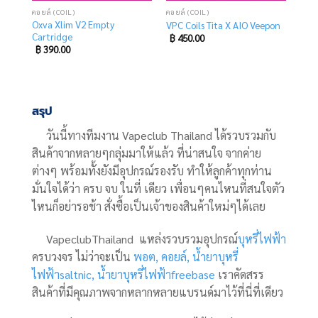
คอยล์และหัวพอตแบบเติม (COIL&CARTRIDGE)
คอยล์ (COIL)
คอยล์ (COIL)
Oxva Xlim V2 Empty
VPC Coils Tita X AIO Veepon
Cartridge
rent
฿
450.00
ce
฿
390.00
9.00.
สรุป
วันนี้ทางทีมงาน Vapeclub Thailand ได้รวบรวมกับ
สินค้าจากหลายๆกลุ่มมาให้แล้ว ที่น่าสนใจ จากค่าย
ต่างๆ พร้อมทั้งยังมีอุปกรณ์รองรับ ทำให้ลูกค้าทุกท่าน
มั่นใจได้ว่า ครบ จบ ในที่ เดียว เพื่อนๆคนไหนที่สนใจตัว
ไหนก็อย่ารอช้า สั่งซื้อเป็นเจ้าของสินค้าใหม่ๆได้เลย
VapeclubThailand แหล่งรวบรวมอุปกรณ์
บุหรี่ไฟฟ้า
ครบวงจร ไม่ว่าจะเป็น
พอต,
คอยล์,
น้ำยาบุหรี่
ไฟฟ้าsaltnic,
น้ำยาบุหรี่ไฟฟ้าfreebase
เราคัดสรร
สินค้าที่มีคุณภาพจากหลากหลายแบรนด์มาไว้ที่นี่ที่เดียว