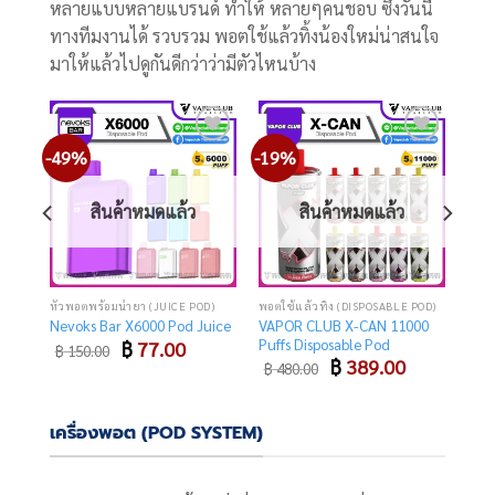
หลายแบบหลายแบรนด์ ทำให้ หลายๆคนชอบ ซึ่งวันนี้
ทางทีมงานได้ รวบรวม พอตใช้แล้วทิ้งน้องใหม่น่าสนใจ
มาให้แล้วไปดูกันดีกว่าว่ามีตัวไหนบ้าง
-49%
-19%
Add
Add
Add
o
to
to
list
wishlist
wishlist
สินค้าหมดแล้ว
สินค้าหมดแล้ว
POD)
หัวพอตพร้อมน้ำยา (JUICE POD)
พอตใช้แล้วทิ้ง (DISPOSABLE POD)
VAPOR CLUB X-CAN 11000
Nevoks Bar X6000 Pod Juice
Puffs Disposable Pod
Original
Current
฿
77.00
฿
150.00
price
price
urrent
Original
Current
฿
389.00
฿
480.00
was:
is:
rice
price
price
฿ 150.00.
฿ 77.00.
was:
is:
 299.00.
฿ 480.00.
฿ 389.00.
เครื่องพอต (POD SYSTEM)