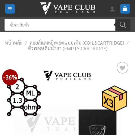
Skip
to
content
Products
search
หน้าหลัก
/
คอยล์และหัวพอตแบบเติม (COIL&CARTRIDGE)
/
หัวพอตเติมน้ำยา (EMPTY CARTRIDGE)
-36%
Add
to
wishlist