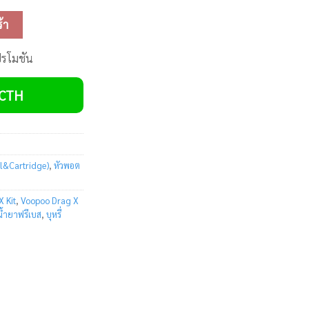
ิ้น
้า
ปรโมชัน
VCTH
l&Cartridge)
,
หัวพอต
 Kit
,
Voopoo Drag X
น้ำยาฟรีเบส
,
บุหรี่