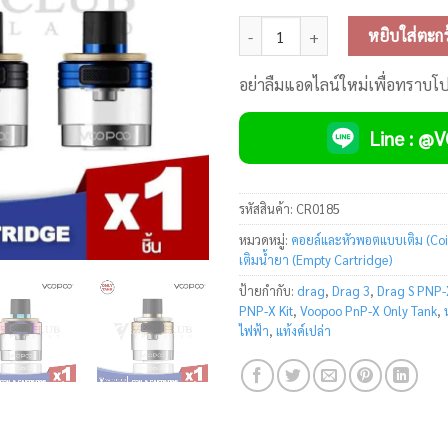
จำนวน Voopoo PnP-X Only Tank ช
หยิบใส่ตะกร
อย่าลืมแอดไลน์ใหม่เพื่อทราบโ
Line : @
รหัสสินค้า:
CR0185
หมวดหมู่:
คอยล์และหัวพอตแบบเติม (Coi
เติมน้ำยา (Empty Cartridge)
ป้ายกำกับ:
drag
,
Drag 3
,
Drag S PNP-X
PNP-X Kit
,
Voopoo PnP-X Only Tank
,
ไฟฟ้า
,
แท้งค์เปล่า