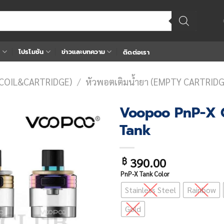
า
โปรโมชัน
ข่าวและบทความ
ติดต่อเรา
(COIL&CARTRIDGE)
/
หัวพอตเติมน้ำยา (EMPTY CARTRIDG
Voopoo PnP-X 
Tank
Add
to
wishlist
390.00
฿
PnP-X Tank Color
Stainless Steel
Rainbow
Gold