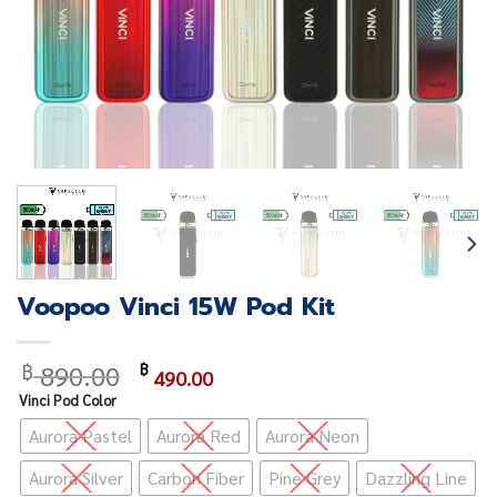
Voopoo Vinci 15W Pod Kit
Original
Current
890.00
฿
฿
490.00
price
price
Vinci Pod Color
was:
is:
Aurora Pastel
Aurora Red
Aurora Neon
฿ 890.00.
฿ 490.00.
Aurora Silver
Carbon Fiber
Pine Grey
Dazzling Line