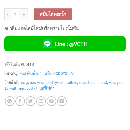
จำนวน Voopoo Vinci 15W Pod Kit ชิ้น
หยิบใส่ตะกร้า
อย่าลืมแอดไลน์ใหม่เพื่อทราบโปรโมชัน
Line : @VCTH
รหัสสินค้า:
PD0118
หมวดหมู่:
Pod เติมน้ำยา
,
เครื่อง POD SYSTEM
ป้ายกำกับ:
ecig
,
new vinci
,
pod system
,
saltnic
,
vapeclubthailand
,
vinci pod
15 watt
,
vinci pod kit
,
บุหรี่ไฟฟ้า