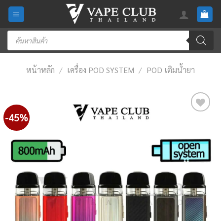
Skip
to
content
Products
search
หน้าหลัก
/
เครื่อง POD SYSTEM
/
POD เติมน้ำยา
-45%
Add
to
wishlist