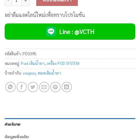
อย่าลืมแอดไลน์ใหม่เพื่อทราบโปรโมชัน
Line : @VCTH
รหัสสินค้า:
PD0395
หมวดหมู่:
Pod เติมน้ำยา
,
เครื่อง POD SYSTEM
ป้ายกำกับ:
voopoo
,
พอตเติมน้ำยา
คำอธิบาย
ข้อมูลเพิ่มเติม