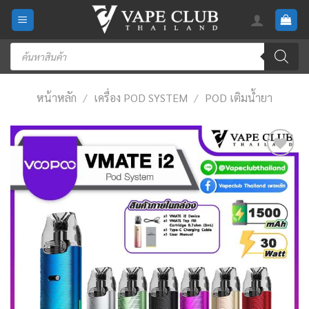
Skip
to
content
Products
search
หน้าหลัก
/
เครื่อง POD SYSTEM
/
POD เติมน้ำยา
Add
to
wishlist