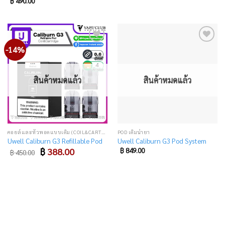
฿
490.00
-14%
Add
Add
to
to
wishlist
wishlist
สินค้าหมดแล้ว
สินค้าหมดแล้ว
คอยล์และหัวพอตแบบเติม (COIL&CARTRIDGE)
POD เติมน้ำยา
Uwell Caliburn G3 Refillable Pod
Uwell Caliburn G3 Pod System
Original
Current
฿
388.00
฿
849.00
฿
450.00
price
price
was:
is:
฿ 450.00.
฿ 388.00.