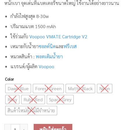
หนักเบา จุดเด่นที่แบตเตอรี่ขนาดใหญ่ ใช้งานได้อย่างยาวนาน
กำลังไฟสูงสุด 8-30w
ปริมาณแบต 1500 mAh
ใช้ร่วมกับ
Voopoo VMATE Cartridge V2
เหมาะกับน้ำยา
ซอลต์นิค
และ
ฟรีเบส
หมวดสินค้า :
พอตเติมน้ำยา
แบรนด์/ผู้ผลิต
Voopoo
Color
Dawn Blue
Forest Green
Matte Black
Neon
Rosy
Ruby Red
Space Grey
สินค้าใหม่ยังไม่มีจำหน่าย
จำนวน Voopoo Vmate i2 Pod System ชิ้น
หยิบใส่ตะกร้า