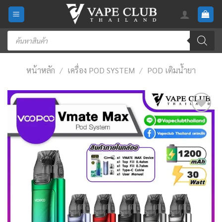
Skip
to
content
Products
search
หน้าหลัก
/
เครื่อง POD SYSTEM
/
POD เติมน้ำยา
Add
to
wishlist