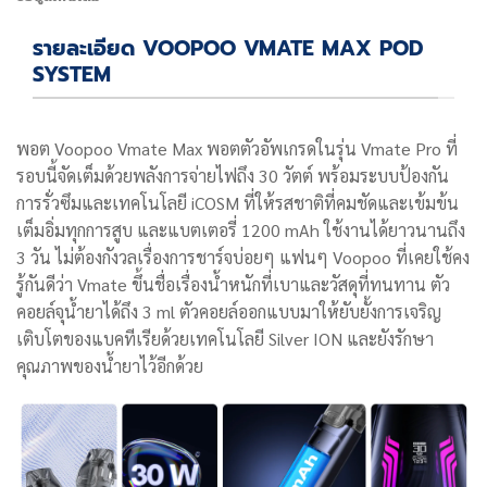
รายละเอียด VOOPOO VMATE MAX POD
SYSTEM
พอต
Voopoo Vmate Max พอตตัวอัพเกรดในรุ่น Vmate Pro ที่
รอบนี้จัดเต็มด้วยพลังการจ่ายไฟถึง 30 วัตต์ พร้อมระบบป้องกัน
การรั่วซึมและเทคโนโลยี iCOSM ที่ให้รสชาติที่คมชัดและเข้มข้น
เต็มอิ่มทุกการสูบ และแบตเตอรี่ 1200 mAh ใช้งานได้ยาวนานถึง
3 วัน ไม่ต้องกังวลเรื่องการชาร์จบ่อยๆ แฟนๆ Voopoo ที่เคยใช้คง
รู้กันดีว่า Vmate ขึ้นชื่อเรื่องน้ำหนักที่เบาและวัสดุที่ทนทาน ตัว
คอยล์จุน้ำยาได้ถึง 3 ml ตัวคอยล์ออกแบบมาให้ยับยั้งการเจริญ
เติบโตของแบคทีเรียด้วยเทคโนโลยี Silver ION และยังรักษา
คุณภาพของน้ำยาไว้อีกด้วย