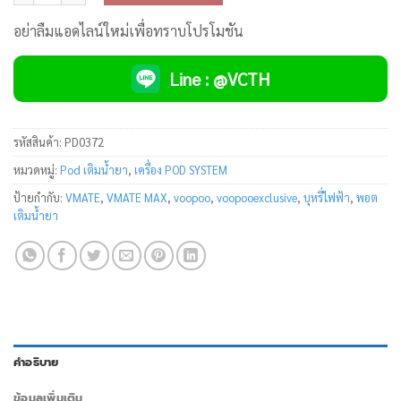
อย่าลืมแอดไลน์ใหม่เพื่อทราบโปรโมชัน
Line : @VCTH
รหัสสินค้า:
PD0372
หมวดหมู่:
Pod เติมน้ำยา
,
เครื่อง POD SYSTEM
ป้ายกำกับ:
VMATE
,
VMATE MAX
,
voopoo
,
voopooexclusive
,
บุหรี่ไฟฟ้า
,
พอต
เติมน้ำยา
คำอธิบาย
ข้อมูลเพิ่มเติม