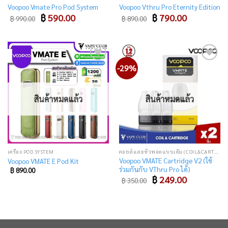
Voopoo Vmate Pro Pod System
Voopoo Vthru Pro Eternity Edition
Original
Current
Original
Current
฿
590.00
฿
790.00
฿
990.00
฿
890.00
price
price
price
price
was:
is:
was:
is:
฿ 990.00.
฿ 590.00.
฿ 890.00.
฿ 790.00.
-29%
Add
Add
to
to
wishlist
wishlist
สินค้าหมดแล้ว
สินค้าหมดแล้ว
เครื่อง POD SYSTEM
คอยล์และหัวพอตแบบเติม (COIL&CARTRIDGE)
Voopoo VMATE Cartridge V2 (ใช้
Voopoo VMATE E Pod Kit
ร่วมกันกับ VThru Pro ได้)
฿
890.00
Original
Current
฿
249.00
฿
350.00
price
price
was:
is:
฿ 350.00.
฿ 249.00.