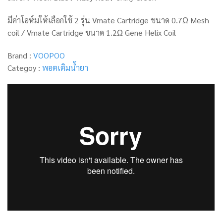
มีค่าโอห์มให้เลือกใช้ 2 รุ่น Vmate Cartridge ขนาด 0.7Ω Mesh
coil / Vmate Cartridge ขนาด 1.2Ω Gene Helix Coil
Brand :
VOOPOO
Categoy :
พอตเติมน้ำยา