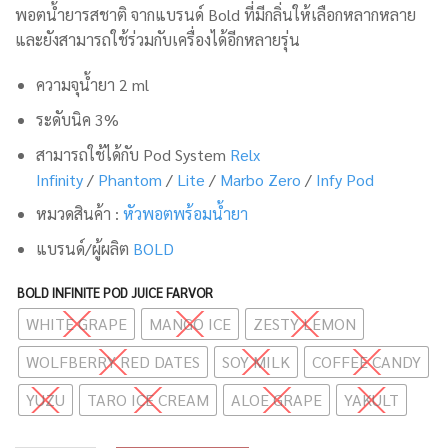
พอตน้ำยารสชาติ จากแบรนด์ Bold ที่มีกลิ่นให้เลือกหลากหลาย
และยังสามารถใช้ร่วมกับเครื่องได้อีกหลายรุ่น
ความจุน้ำยา 2 ml
ระดับนิค 3%
สามารถใช้ได้กับ Pod System
Relx
Infinity
/
Phantom
/
Lite
/
Marbo Zero
/
Infy Pod
หมวดสินค้า :
หัวพอตพร้อมน้ำยา
แบรนด์/ผู้ผลิต
BOLD
BOLD INFINITE POD JUICE FARVOR
WHITE GRAPE
MANGO ICE
ZESTY LEMON
WOLFBERRY RED DATES
SOY MILK
COFFEE CANDY
YUZU
TARO ICE CREAM
ALOE GRAPE
YAKULT