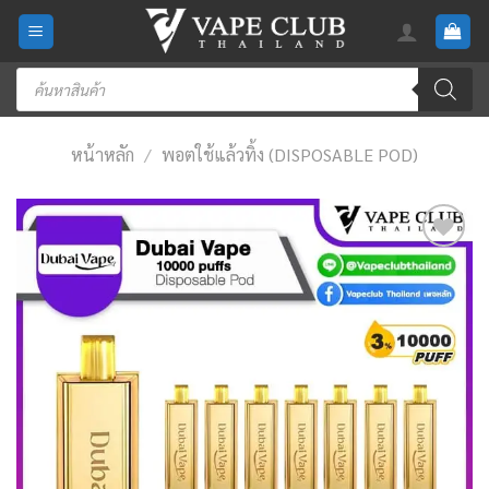
Skip
to
content
Products
search
หน้าหลัก
/
พอตใช้แล้วทิ้ง (DISPOSABLE POD)
Add
to
wishlist