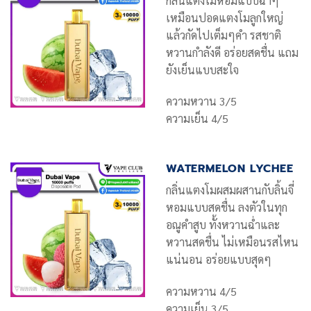
กลิ่นแตงโมหอมแบบฉ่ำๆ
เหมือนปอดแตงโมลูกใหญ่
แล้วกัดไปเต็มๆคำ รสชาติ
หวานกำลังดี อร่อยสดชื่น แถม
ยังเย็นแบบสะใจ
ความหวาน 3/5
ความเย็น 4/5
WATERMELON LYCHEE
กลิ่นแตงโมผสมผสานกับลิ้นจี่
หอมแบบสดชื่น ลงตัวในทุก
อณูคำสูบ ทั้งหวานฉ่ำและ
หวานสดชื่น ไม่เหมือนรสไหน
แน่นอน อร่อยแบบสุดๆ
ความหวาน 4/5
ความเย็น 3/5