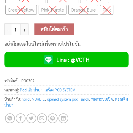
Green Yellow
Pink Purple
Orange Blue
Pink
จำนวน Smok NORD C Pod Kit ชิ้น
หยิบใส่ตะกร้า
อย่าลืมแอดไลน์ใหม่เพื่อทราบโปรโมชัน
Line : @VCTH
รหัสสินค้า:
PD0302
หมวดหมู่:
Pod เติมน้ำยา
,
เครื่อง POD SYSTEM
ป้ายกำกับ:
nord
,
NORD C
,
opened system pod
,
smok
,
พอดระบบเปิด
,
พอดเติม
น้ำยา