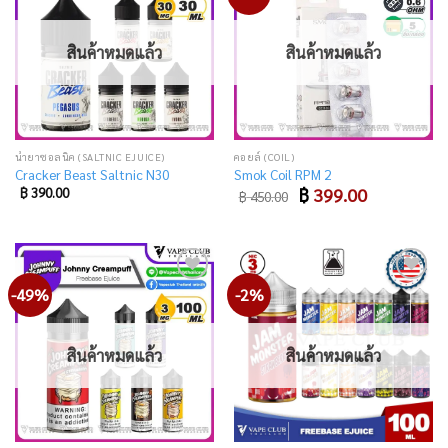
to
to
wishlist
wishlist
สินค้าหมดแล้ว
สินค้าหมดแล้ว
น้ำยาซอลนิค (SALTNIC EJUICE)
คอยล์ (COIL)
Cracker Beast Saltnic N30
Smok Coil RPM 2
Original
Current
฿
390.00
฿
399.00
฿
450.00
price
price
was:
is:
฿ 450.00.
฿ 399.00.
-49%
-2%
Add
Add
to
to
wishlist
wishlist
สินค้าหมดแล้ว
สินค้าหมดแล้ว