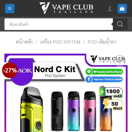
Skip
to
content
Products
search
หน้าหลัก
/
เครื่อง POD SYSTEM
/
POD เติมน้ำยา
-27%
Add
to
wishlist