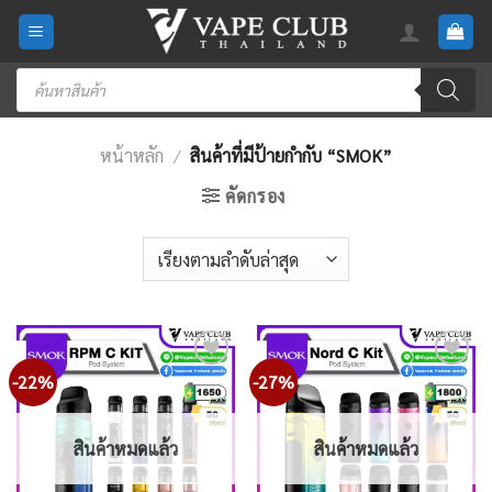
Skip
to
content
Products
search
หน้าหลัก
/
สินค้าที่มีป้ายกำกับ “SMOK”
คัดกรอง
-22%
-27%
Add
Add
to
to
wishlist
wishlist
สินค้าหมดแล้ว
สินค้าหมดแล้ว