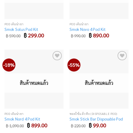
POD เติมน้ำยา
POD เติมน้ำยา
Smok Solus Pod Kit
Smok Novo 4 Pod Kit
Original
Current
Original
Current
฿
299.00
฿
890.00
฿
590.00
฿
990.00
price
price
price
price
was:
is:
was:
is:
฿ 590.00.
฿ 299.00.
฿ 990.00.
฿ 890.00.
-18%
-55%
Add
Add
to
to
wishlist
wishlist
สินค้าหมดแล้ว
สินค้าหมดแล้ว
POD เติมน้ำยา
พอตใช้แล้วทิ้ง (DISPOSABLE POD)
Smok Nord 4 Pod Kit
Smok Stick Bar Disposable Pod
Original
Current
Original
Current
฿
899.00
฿
99.00
฿
1,090.00
฿
220.00
price
price
price
price
was:
is:
was:
is: