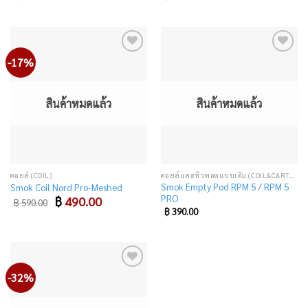
-17%
Add
Add
to
to
wishlist
wishlist
สินค้าหมดแล้ว
สินค้าหมดแล้ว
คอยล์ (COIL)
คอยล์และหัวพอตแบบเติม (COIL&CARTRIDGE)
Smok Empty Pod RPM 5 / RPM 5
Smok Coil Nord Pro-Meshed
PRO
Original
Current
฿
490.00
฿
590.00
price
price
฿
390.00
was:
is:
฿ 590.00.
฿ 490.00.
-32%
-50%
Add
Add
to
to
wishlist
wishlist