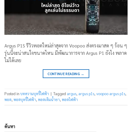
Argus P1S รีวิวพอตใหม่ล่าสุดจาก Voopoo ส่งตรงมาสด ๆ ร้อน ๆ
รุ่นนี้จะน่าสนใจขนาดไหน มีพัฒนาการจาก Argus P1 ยังไง พลาด
ไม่ได้เลย
CONTINUE READING
→
Posted in
บทความบุหรี่ไฟฟ้า
|
Tagged
argus
,
argus p1s
,
voopoo argus p1s
,
พอต
,
พอตบุหรี่ไฟฟ้า
,
พอตเติมน้ำยา
,
พอตไฟฟ้า
ค้นหา