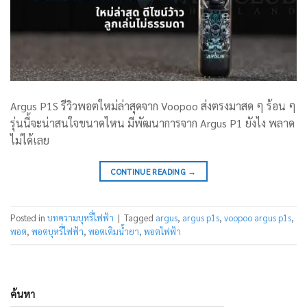
Argus P1S รีวิวพอตใหม่ล่าสุดจาก Voopoo ส่งตรงมาสด ๆ ร้อน ๆ
รุ่นนี้จะน่าสนใจขนาดไหน มีพัฒนาการจาก Argus P1 ยังไง พลาด
ไม่ได้เลย
CONTINUE READING
→
Posted in
บทความบุหรี่ไฟฟ้า
|
Tagged
argus
,
argus p1s
,
voopoo argus p1s
,
พอต
,
พอตบุหรี่ไฟฟ้า
,
พอตเติมน้ำยา
,
พอตไฟฟ้า
ค้นหา