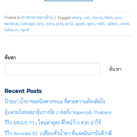
Posted in
ข่าวสารจากทางร้าน
|
Tagged
artery
,
coil
,
dooze
,
fetch
,
jam
,
kardinal
,
lostvape
,
lyra
,
nord
,
pod
,
pro2
,
qpod
,
qwin
,
refill
,
saltnic
,
smok
,
tobacco
,
vgod
ค้นหา
ค้นหา
Recent Posts
ป้ายยา น้ำยาซอลนิคสายขนม ที่สายหวานต้องติดใจ
ลุ้นหวยไม่พอมาลุ้นรางวัล 2 ต่อกับ Vapeclub Thailand
รีวิว ARGUS P1s ใหม่ล่าสุด!! ดีไซน์ว้าว สวย น่าใช้
รีวิว Revivala D1 เปลี่ยนหัวน้ำยา ที่แอดมินการันตีว่าดี