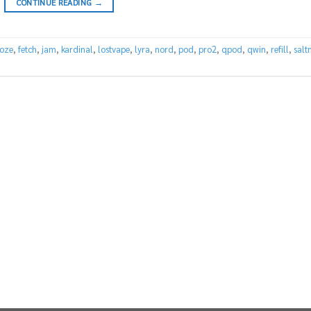
CONTINUE READING
→
oze
,
fetch
,
jam
,
kardinal
,
lostvape
,
lyra
,
nord
,
pod
,
pro2
,
qpod
,
qwin
,
refill
,
salt