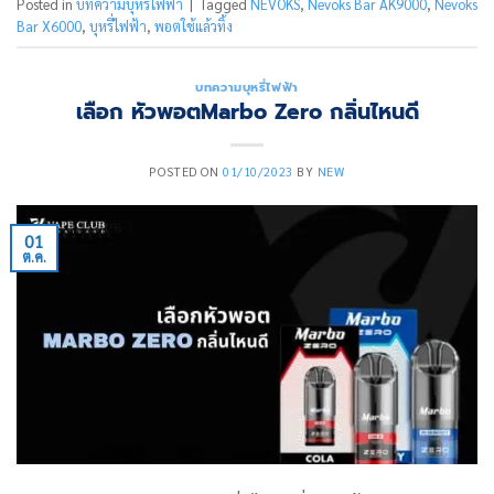
Posted in
บทความบุหรี่ไฟฟ้า
|
Tagged
NEVOKS
,
Nevoks Bar AK9000
,
Nevoks
Bar X6000
,
บุหรี่ไฟฟ้า
,
พอตใช้แล้วทิ้ง
บทความบุหรี่ไฟฟ้า
เลือก หัวพอตMarbo Zero กลิ่นไหนดี
POSTED ON
01/10/2023
BY
NEW
01
ต.ค.