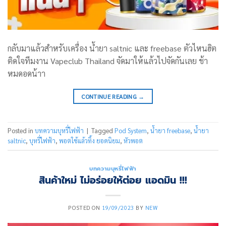
กลับมาแล้วสำหรับเครื่อง น้ำยา saltnic และ freebase ตัวไหนฮิต
ติดใจทีมงาน Vapeclub Thailand จัดมาให้แล้วไปจัดกันเลย ช้า
หมดอดน้าา
CONTINUE READING
→
Posted in
บทความบุหรี่ไฟฟ้า
|
Tagged
Pod System
,
น้ำยา freebase
,
น้ำยา
saltnic
,
บุหรี่ไฟฟ้า
,
พอตใช้แล้วทิ้ง ยอดนิยม
,
หัวพอต
บทความบุหรี่ไฟฟ้า
สินค้าใหม่ ไม่อร่อยให้ต่อย แอดมิน !!!
POSTED ON
19/09/2023
BY
NEW