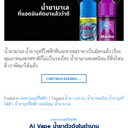
น้ำยามาเล น้ำยาบุหรี่ไฟฟ้าที่นอกจากจะราคาเป็นมิตรแล้ว เรื่อง
คุณภาพและรสชาติก็ไม่เป็นรองใคร น้ำยามาเลยอดนิยม ยี่ห้อไหน
ดี เราคัดมาให้แล้ว
CONTINUE READING
→
Posted in
บทความบุหรี่ไฟฟ้า
|
Tagged
น้ำยา salt nic
,
น้ำยาซอลนิค
,
น้ำยาบุหรี่
ไฟฟ้า
,
น้ำยาบุหรี่ไฟฟ้า ยอดนิยม
,
น้ำยามาเล
บทความบุหรี่ไฟฟ้า
Aj Vape น้ำยาตัวดังในตำนาน