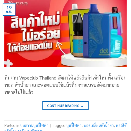
19
ก.ย.
ทีมงาน Vapeclub Thailand คัดมาให้แล้วสินค้าเข้าใหม่ทั้ง เครื่อง
พอต หัวน้ำยา และพอตแบบใช้แล้วทิ้ง จากแบรนด์ดังมากมาย
พลาดไม่ได้แล้ว
CONTINUE READING
→
Posted in
บทความบุหรี่ไฟฟ้า
|
Tagged
บุหรี่ไฟฟ้า
,
พอตเปลี่ยนหัวน้ำยา
,
พอตใช้