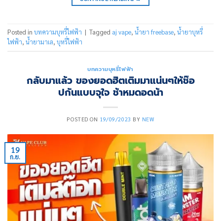
Posted in
บทความบุหรี่ไฟฟ้า
|
Tagged
aj vape
,
น้ำยา freebase
,
น้ำยาบุหรี่
ไฟฟ้า
,
น้ำยามาเล
,
บุหรี่ไฟฟ้า
บทความบุหรี่ไฟฟ้า
กลับมาแล้ว ของยอดฮิตเติมมาแน่นๆให้ช๊อ
ปกันแบบจุใจ ช้าหมดอดน้า
POSTED ON
19/09/2023
BY
NEW
19
ก.ย.