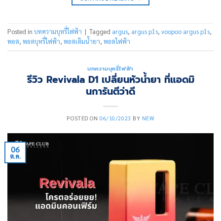
Posted in
บทความบุหรี่ไฟฟ้า
|
Tagged
argus
,
argus p1s
,
voopoo argus p1s
,
พอต
,
พอตบุหรี่ไฟฟ้า
,
พอตเติมน้ำยา
,
พอตไฟฟ้า
บทความบุหรี่ไฟฟ้า
รีวิว Revivala D1 เปลี่ยนหัวน้ำยา ที่แอดมิ
นการันตีว่าดี
POSTED ON
06/10/2023
BY
NEW
06
ต.ค.