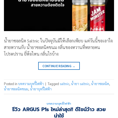
น้ำยาซอลนิค Saltnic ในปัจจุบันมีให้เลือกเพียบ แต่วันนี้ขอเอาใจ
สายหวานกับ น้ำยาซอลนิคขนม กลิ่นของหวานที่หลายคน
โปรดปราน ยี่ห้อไหน กลิ่นไรบ้าง
CONTINUE READING
→
Posted in
บทความบุหรี่ไฟฟ้า
|
Tagged
saltnic
,
น้ำยา saltnic
,
น้ำยาซอลนิค
,
น้ำยาซอลนิคขนม
,
น้ำยาบุหรี่ไฟฟ้า
บทความบุหรี่ไฟฟ้า
รีวิว ARGUS P1s ใหม่ล่าสุด!! ดีไซน์ว้าว สวย
น่าใช้