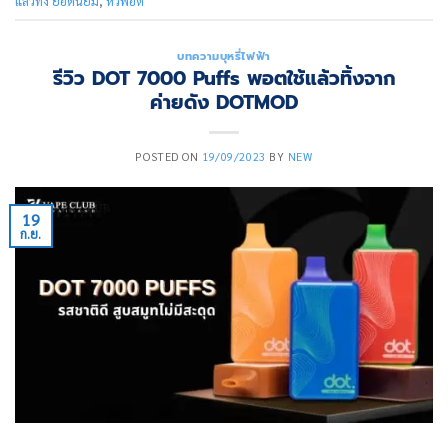
แล้วทิ้ง ยอดนิยม
,
หัวพอต
บทความบุหรี่ไฟฟ้า
รีวิว DOT 7000 Puffs พอตใช้แล้วทิ้งจาก
ค่ายดัง DOTMOD
POSTED ON
19/09/2023
BY
NEW
19
ก.ย.