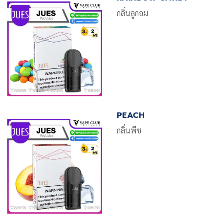
กลิ่นลูกอม
PEACH
กลิ่นพีช