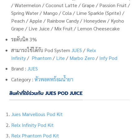
/ Watermelon / Coconut Latte / Grape / Passion Fruit /
Spring Water / Mango / Cola / Lime Sparkle (Sprite) /
Peach / Apple / Rainbow Candy / Honeydew / Kyoho
Grape / Live Juice / Mix Fruit / Lemon Cheesecake
ระดับนิค 3%
สามารถใช้ได้กับ Pod System
JUES
/
Relx
Infinity
/
Phantom
/
Lite
/
Marbo Zero
/
Infy Pod
Brand :
JUES
Category :
หัวพอตพร้อมน้ำยา
สินค้าที่ใช้ร่วมกับ JUES POD JUICE
Jues Marvellous Pod Kit
Relx Infinity Pod Kit
Relx Phantom Pod Kit