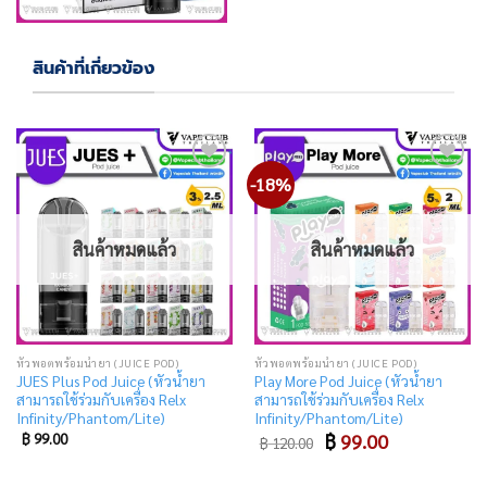
สินค้าที่เกี่ยวข้อง
-18%
Add
Add
to
to
wishlist
wishlist
สินค้าหมดแล้ว
สินค้าหมดแล้ว
หัวพอตพร้อมน้ำยา (JUICE POD)
หัวพอตพร้อมน้ำยา (JUICE POD)
JUES Plus Pod Juice (หัวน้ำยา
Play More Pod Juice (หัวน้ำยา
สามารถใช้ร่วมกับเครื่อง Relx
สามารถใช้ร่วมกับเครื่อง Relx
Infinity/Phantom/Lite)
Infinity/Phantom/Lite)
Original
Current
฿
99.00
฿
99.00
฿
120.00
price
price
was:
is:
฿ 120.00.
฿ 99.00.