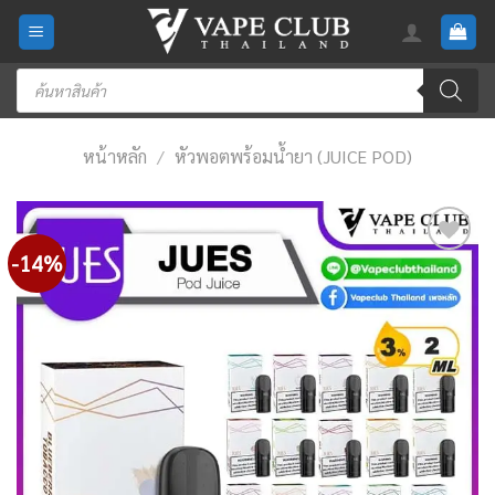
Skip
to
content
Products
search
หน้าหลัก
/
หัวพอตพร้อมน้ำยา (JUICE POD)
-14%
Add
to
wishlist