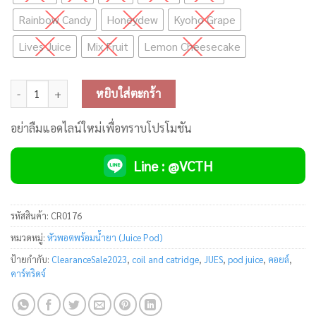
Rainbow Candy
Honeydew
Kyoho Grape
Lives Juice
Mix Fruit
Lemon Cheesecake
จำนวน JUES Pod Juice (หัวน้ำยาสามารถใช้ร่วมกับเครื่อง Relx Infinity/
หยิบใส่ตะกร้า
อย่าลืมแอดไลน์ใหม่เพื่อทราบโปรโมชัน
Line : @VCTH
รหัสสินค้า:
CR0176
หมวดหมู่:
หัวพอตพร้อมน้ำยา (Juice Pod)
ป้ายกำกับ:
ClearanceSale2023
,
coil and catridge
,
JUES
,
pod juice
,
คอยล์
,
คาร์ทริดจ์