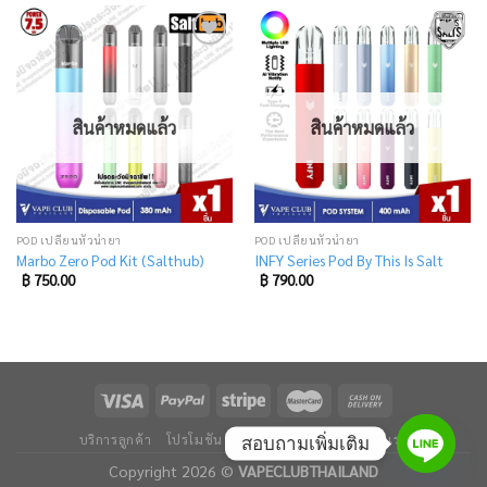
Add
Add
to
to
wishlist
wishlist
สินค้าหมดแล้ว
สินค้าหมดแล้ว
POD เปลี่ยนหัวน้ำยา
POD เปลี่ยนหัวน้ำยา
Marbo Zero Pod Kit (Salthub)
INFY Series Pod By This Is Salt
฿
750.00
฿
790.00
บริการลูกค้า
โปรโมชัน
ข่าวและบทความ
ติดต่อเรา
สอบถามเพิ่มเติม
Copyright 2026 ©
VAPECLUBTHAILAND