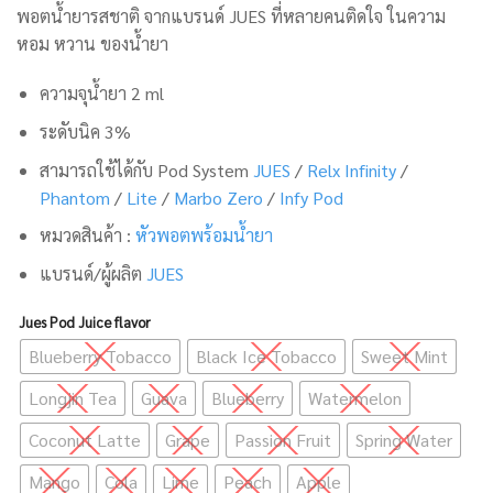
พอตน้ำยารสชาติ จากแบรนด์ JUES ที่หลายคนติดใจ ในความ
หอม หวาน ของน้ำยา
ความจุน้ำยา 2 ml
ระดับนิค 3%
สามารถใช้ได้กับ Pod System
JUES
/
Relx Infinity
/
Phantom
/
Lite
/
Marbo Zero
/
Infy Pod
หมวดสินค้า :
หัวพอตพร้อมน้ำยา
แบรนด์/ผู้ผลิต
JUES
Jues Pod Juice flavor
Blueberry Tobacco
Black Ice Tobacco
Sweet Mint
Longjin Tea
Guava
Blueberry
Watermelon
Coconut Latte
Grape
Passion Fruit
Spring Water
Mango
Cola
Lime
Peach
Apple