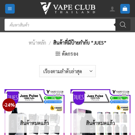
Skip
to
content
Products
search
หน้าหลัก
/
สินค้าที่มีป้ายกำกับ “JUES”
คัดกรอง
-24%
Add
Add
to
to
wishlist
wishlist
สินค้าหมดแล้ว
สินค้าหมดแล้ว