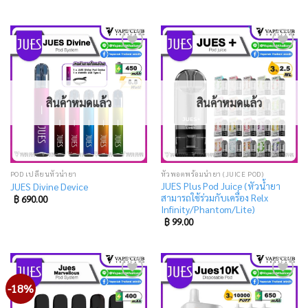
was:
is:
was:
is:
฿ 225.00.
฿ 189.00.
฿ 300.00.
฿ 249.00.
Add
Add
to
to
wishlist
wishlist
สินค้าหมดแล้ว
สินค้าหมดแล้ว
POD เปลี่ยนหัวน้ำยา
หัวพอตพร้อมน้ำยา (JUICE POD)
JUES Plus Pod Juice (หัวน้ำยา
JUES Divine Device
สามารถใช้ร่วมกับเครื่อง Relx
฿
690.00
Infinity/Phantom/Lite)
฿
99.00
-18%
Add
Add
to
to
wishlist
wishlist