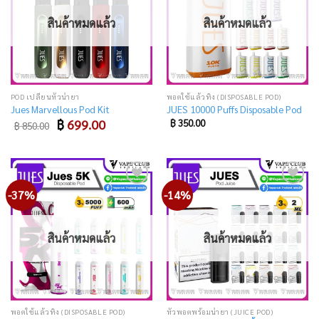
สินค้าหมดแล้ว
สินค้าหมดแล้ว
POD เปลี่ยนหัวน้ำยา
พอตใช้แล้วทิ้ง (DISPOSABLE POD)
Jues Marvellous Pod Kit
JUES 10000 Puffs Disposable Pod
Original
Current
฿
699.00
฿
350.00
฿
850.00
price
price
was:
is:
฿ 850.00.
฿ 699.00.
-37%
-14%
Add
Add
to
to
wishlist
wishlist
สินค้าหมดแล้ว
สินค้าหมดแล้ว
พอตใช้แล้วทิ้ง (DISPOSABLE POD)
หัวพอตพร้อมน้ำยา (JUICE POD)