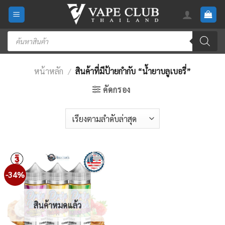
Skip
to
content
Products
search
หน้าหลัก
/
สินค้าที่มีป้ายกำกับ “น้ำยาบลูเบอรี่”
คัดกรอง
-34%
Add
to
wishlist
สินค้าหมดแล้ว