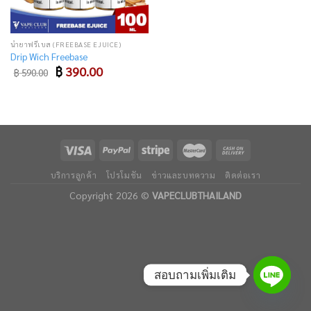
น้ำยาฟรีเบส (FREEBASE EJUICE)
Drip Wich Freebase
Original
Current
฿
390.00
฿
590.00
price
price
was:
is:
฿ 590.00.
฿ 390.00.
บริการลูกค้า
โปรโมชัน
ข่าวและบทความ
ติดต่อเรา
Copyright 2026 ©
VAPECLUBTHAILAND
สอบถามเพิ่มเติม