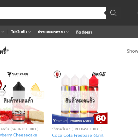
า
โปรโมชัน
ข่าวและบทความ
ติดต่อเรา
Showi
หรี่”
%
Add
Add
to
to
wishlist
wishlist
สินค้าหมดแล้ว
สินค้าหมดแล้ว
ซอลนิค (SALTNIC EJUICE)
น้ำยาฟรีเบส (FREEBASE EJUICE)
wberry Cheesecake
Coca Cola Freebase 60ml