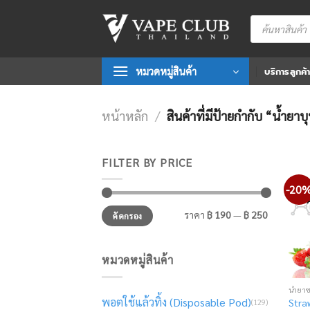
Skip
Products
to
search
content
หมวดหมู่สินค้า
บริการลูกค้
หน้าหลัก
/
สินค้าที่มีป้ายกำกับ “น้ำยาบุ
FILTER BY PRICE
-20
ราคา
ราคา
ราคา
฿ 190
—
฿ 250
คัดกรอง
ต่ำ
สูงสุด
สุด
หมวดหมู่สินค้า
น้ำยา
พอตใช้แล้วทิ้ง (Disposable Pod)
Stra
(129)