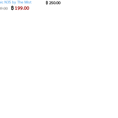
nic N35 by The Mist
฿
250.00
Original
฿
199.00
Current
9.00
price
price
was:
is:
฿ 249.00.
฿ 199.00.