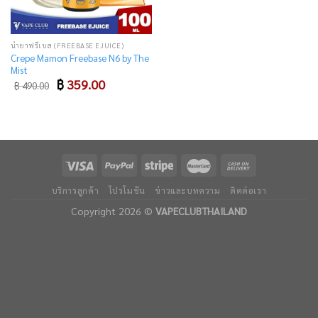
น้ำยาฟรีเบส (FREEBASE EJUICE)
Crepe Mamon Freebase N6 by The
Mist
Original
Current
฿
359.00
฿
490.00
price
price
was:
is:
฿ 490.00.
฿ 359.00.
บริการลูกค้า
โปรโมชัน
ข่าวและบทความ
ติดต่อเรา
Copyright 2026 ©
VAPECLUBTHAILAND