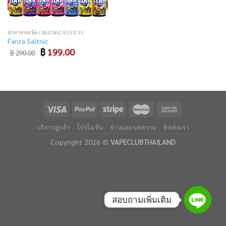
น้ำยาซอลนิค (SALTNIC EJUICE)
Fanta Saltnic
Original
Current
฿
199.00
฿
290.00
price
price
was:
is:
฿ 290.00.
฿ 199.00.
บริการลูกค้า
โปรโมชัน
ข่าวและบทความ
ติดต่อเรา
Copyright 2026 ©
VAPECLUBTHAILAND
สอบถามเพิ่มเติม