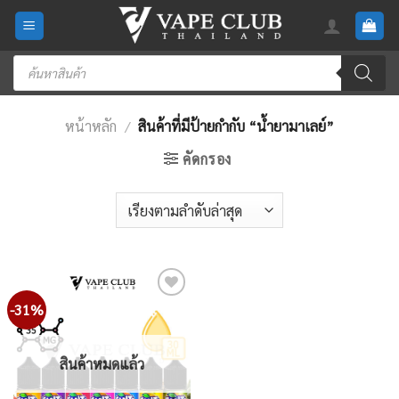
Skip
to
content
Products
search
หน้าหลัก
/
สินค้าที่มีป้ายกำกับ “น้ำยามาเลย์”
คัดกรอง
-31%
Add
to
wishlist
สินค้าหมดแล้ว