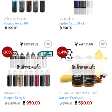
เครื่อง POD SYSTEM
POD เติมน้ำยา
Voopoo Argus Kit
Vaptio Airgo Stick
฿
990.00
฿
390.00
-20%
-14%
Add
Add
to
to
wishlist
wishlist
สินค้าหมดแล้ว
สินค้าหมดแล้ว
POD เติมน้ำยา
น้ำยาฟรีเบส (FREEBASE EJUICE)
Voopoo Drag S
Watson Freebase
Original
Current
Original
Current
฿
950.00
฿
590.00
฿
1,190.00
฿
690.00
price
price
price
price
was:
is:
was:
is:
฿ 1,190.00.
฿ 950.00.
฿ 690.00.
฿ 590.00.