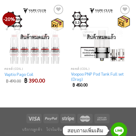
-20%
Add
Add
to
to
wishlist
wishlist
สินค้าหมดแล้ว
สินค้าหมดแล้ว
คอยล์ (COIL)
คอยล์ (COIL)
Voopoo PNP Pod Tank Full set
Vaptio Pago Coil
(Drag)
Original
Current
฿
390.00
฿
490.00
price
price
฿
450.00
was:
is:
฿ 490.00.
฿ 390.00.
บริการลูกค้า
โปรโมชัน
ข่าวและบทความ
ติดต่อเรา
สอบถามเพิ่มเติม