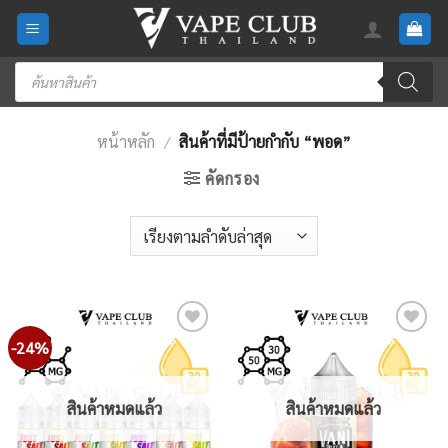
Skip
to
content
Products
search
หน้าหลัก
/
สินค้าที่มีป้ายกำกับ “พอด”
คัดกรอง
-24%
Add
Add
to
to
wishlist
wishlist
สินค้าหมดแล้ว
สินค้าหมดแล้ว