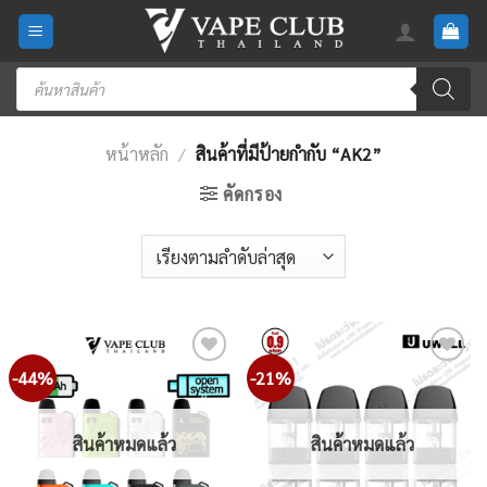
Skip
to
content
Products
search
หน้าหลัก
/
สินค้าที่มีป้ายกำกับ “AK2”
คัดกรอง
-44%
-21%
Add
Add
to
to
wishlist
wishlist
สินค้าหมดแล้ว
สินค้าหมดแล้ว