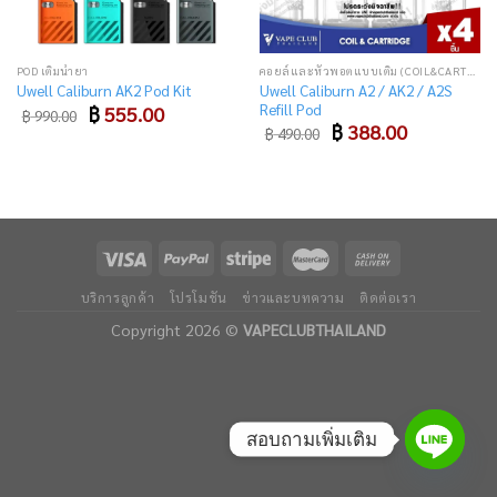
POD เติมน้ำยา
คอยล์และหัวพอตแบบเติม (COIL&CARTRIDGE)
Uwell Caliburn A2 / AK2 / A2S
Uwell Caliburn AK2 Pod Kit
Refill Pod
Original
Current
฿
555.00
฿
990.00
price
price
Original
Current
฿
388.00
฿
490.00
was:
is:
price
price
฿ 990.00.
฿ 555.00.
was:
is:
฿ 490.00.
฿ 388.00.
บริการลูกค้า
โปรโมชัน
ข่าวและบทความ
ติดต่อเรา
Copyright 2026 ©
VAPECLUBTHAILAND
สอบถามเพิ่มเติม