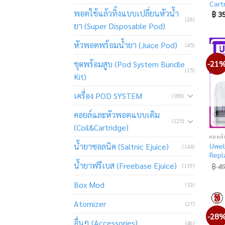
Cart
พอตใช้แล้วทิ้งแบบเปลี่ยนหัวน้ำ
฿
35
(28)
ยา (Super Disposable Pod)
หัวพอตพร้อมน้ำยา (Juice Pod)
(45)
-21
ชุดพร้อมสูบ (Pod System Bundle
(15)
Kit)
เครื่อง POD SYSTEM
(188)
คอยล์และหัวพอตแบบเติม
(125)
(Coil&Cartridge)
น้ำยาซอลนิค (Saltnic Ejuice)
Uwel
(144)
Repl
น้ำยาฟรีเบส (Freebase Ejuice)
(119)
฿
49
Box Mod
(10)
Atomizer
(27)
-28
อื่นๆ (Accessories)
(46)