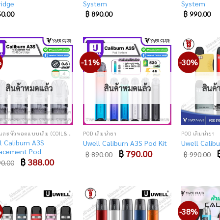
ridge
System
System
0.00
฿
890.00
฿
990.00
%
-11%
-30%
Add
Add
to
to
wishlist
wishlist
สินค้าหมดแล้ว
สินค้าหมดแล้ว
สินค
คอยล์และหัวพอตแบบเติม (COIL&CARTRIDGE)
POD เติมน้ำยา
POD เติมน้ำยา
l Caliburn A3S
Uwell Caliburn A3S Pod Kit
Uwell Calibu
acement Pod
Original
฿
790.00
Current
O
฿
890.00
฿
990.00
price
price
p
Original
฿
388.00
Current
0.00
was:
is:
w
price
price
฿ 890.00.
฿ 790.00.
฿
was:
is:
฿ 490.00.
฿ 388.00.
%
-38%
Add
Add