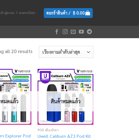
ตะกร้าสินค้า /
฿
0.00
เข้าสู่ระบบ / ลงทะเบียน
g all 20 results
Add
Add
to
to
wishlist
wishlist
้าหมดแล้ว
สินค้าหมดแล้ว
POD เติมน้ำยา
rn Explorer Pod
Uwell Caliburn AZ3 Pod Kit