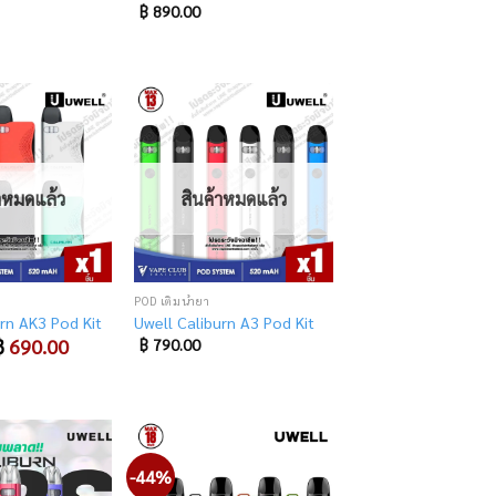
฿
890.00
Add
Add
to
to
wishlist
wishlist
้าหมดแล้ว
สินค้าหมดแล้ว
POD เติมน้ำยา
rn AK3 Pod Kit
Uwell Caliburn A3 Pod Kit
riginal
฿
690.00
Current
฿
790.00
rice
price
as:
is:
 990.00.
฿ 690.00.
-44%
Add
Add