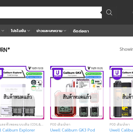
า
โปรโมชัน
ข่าวและบทความ
ติดต่อเรา
Showin
BURN”
Add
Add
to
to
wishlist
wishlist
สินค้าหมดแล้ว
สินค้าหมดแล้ว
สินค
คอยล์และหัวพอตแบบเติม (COIL&CARTRIDGE)
POD เติมน้ำยา
POD เติมน้ำยา
l Caliburn Explorer
Uwell Caliburn GK3 Pod
Uwell Calibu