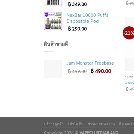
฿
99
฿
349.00
NexBar 18000 Puffs
Disposable Pod
฿
299.00
-21
สินค้าขายดี
Jam Monster Freebase
Original
Current
฿
490.00
฿
499.00
price
price
Uwel
was:
is:
฿ 499.00.
฿ 490.00.
฿
49
บริการลูกค้า
โปรโมชัน
ข่าวและบทความ
ติดต่อเร
Copyright 2026 ©
VAPECLUBTHAILAND