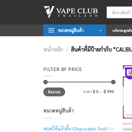
Skip
Products
to
search
content
หมวดหมู่สินค้า
บริการลูกค้
หน้าหลัก
/
สินค้าที่มีป้ายกำกับ “CALI
FILTER BY PRICE
ราคา
ราคา
ราคา
฿ 0
—
฿ 990
คัดกรอง
ต่ำ
สูงสุด
สุด
หมวดหมู่สินค้า
พอตใช้แล้วทิ้ง (Disposable Pod)
Uwel
(129)