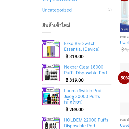
Uncategorized
(7)
สินค้าเข้าใหม่
POD เ
Uwel
Esko Bar Switch
Essential (Device)
฿
1,
฿
319.00
Nexbar Clear 18000
Puffs Disposable Pod
-50
฿
319.00
Looma Switch Pod
Juice 20000 Puffs
(หัวน้ำยา)
฿
289.00
HOLDEM 22000 Puffs
POD เ
Uwel
Disposable Pod