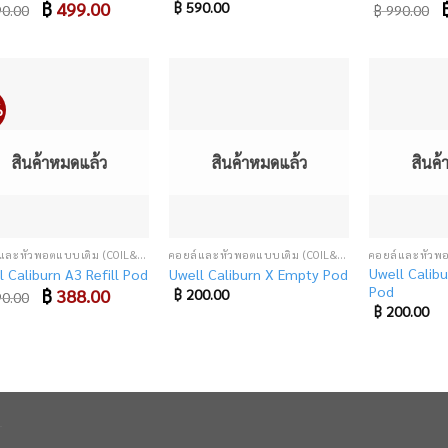
Original
฿
499.00
Current
O
฿
590.00
0.00
฿
990.00
price
price
p
was:
is:
w
฿ 990.00.
฿ 499.00.
฿
%
Add
Add
to
to
wishlist
wishlist
สินค้าหมดแล้ว
สินค้าหมดแล้ว
สินค
คอยล์และหัวพอตแบบเติม (COIL&CARTRIDGE)
คอยล์และหัวพอตแบบเติม (COIL&CARTRIDGE)
Uwell Calib
l Caliburn A3 Refill Pod
Uwell Caliburn X Empty Pod
Pod
Original
฿
388.00
Current
฿
200.00
0.00
price
price
฿
200.00
was:
is:
฿ 490.00.
฿ 388.00.
า