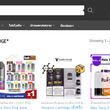
า
โปรโมชัน
ข่าวและบทความ
ติดต่อเรา
Showing 1–2
IDGE”
Add
Add
to
to
wishlist
wishlist
สินค
ตพร้อมน้ำยา (JUICE POD)
คอยล์และหัวพอตแบบเติม (COIL&CARTRIDGE)
หัวพอตพร้อมน้ำ
o Zero Pod Juice
Voopoo Cartridge (สำหรับ
Relx Tasty P