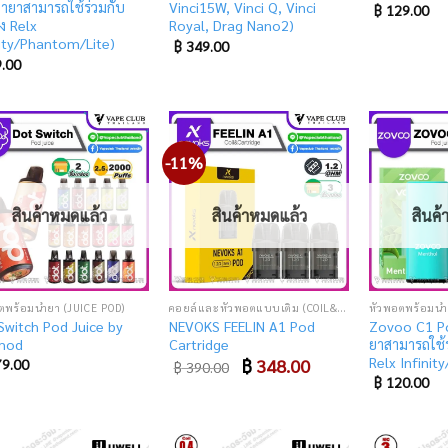
้ำยาสามารถใช้ร่วมกับ
Vinci15W, Vinci Q, Vinci
฿
129.00
อง Relx
Royal, Drag Nano2)
nity/Phantom/Lite)
฿
349.00
.00
-11%
Add
Add
to
to
wishlist
wishlist
สินค้าหมดแล้ว
สินค้าหมดแล้ว
สินค
ตพร้อมน้ำยา (JUICE POD)
คอยล์และหัวพอตแบบเติม (COIL&CARTRIDGE)
หัวพอตพร้อมน้ำ
Switch Pod Juice by
NEVOKS FEELIN A1 Pod
Zovoo C1 Po
mod
Cartridge
ยาสามารถใช้ร
Relx Infinit
Original
฿
348.00
Current
9.00
฿
390.00
price
price
฿
120.00
was:
is:
฿ 390.00.
฿ 348.00.