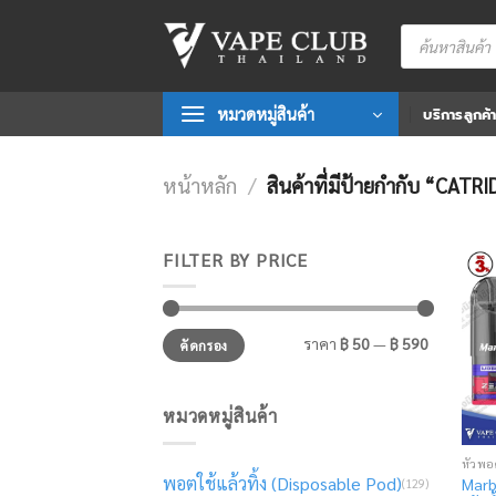
Skip
Products
to
search
content
หมวดหมู่สินค้า
บริการลูกค้
หน้าหลัก
/
สินค้าที่มีป้ายกำกับ “CATR
FILTER BY PRICE
ราคา
ราคา
ราคา
฿ 50
—
฿ 590
คัดกรอง
ต่ำ
สูงสุด
สุด
หมวดหมู่สินค้า
หัวพอ
พอตใช้แล้วทิ้ง (Disposable Pod)
Marb
(129)