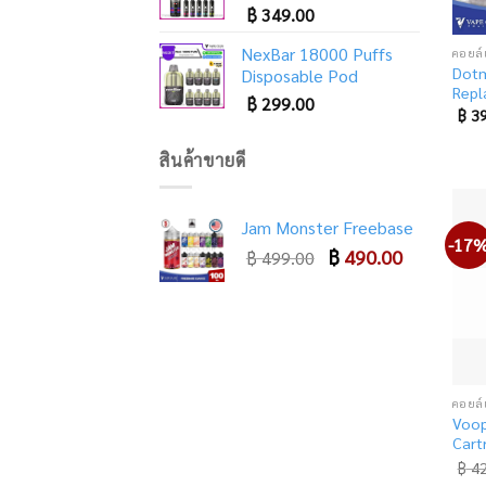
฿
349.00
NexBar 18000 Puffs
Dot
Disposable Pod
Repl
฿
299.00
฿
39
สินค้าขายดี
Jam Monster Freebase
-17
Original
Current
฿
490.00
฿
499.00
price
price
was:
is:
฿ 499.00.
฿ 490.00.
Voo
Cart
฿
42