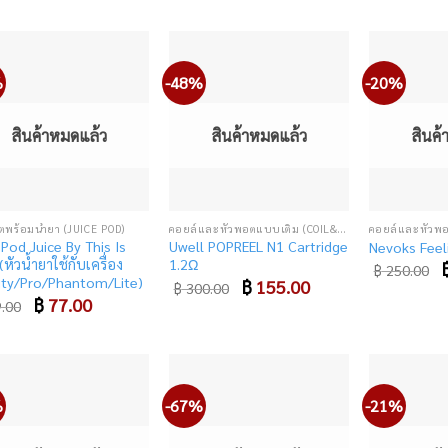
was:
is:
was:
is:
฿ 420.00.
฿ 350.00.
฿ 130.00.
฿ 99.00.
%
-48%
-20%
Add
Add
to
to
wishlist
wishlist
สินค้าหมดแล้ว
สินค้าหมดแล้ว
สินค
ตพร้อมน้ำยา (JUICE POD)
คอยล์และหัวพอตแบบเติม (COIL&CARTRIDGE)
 Pod Juice By This Is
Uwell POPREEL N1 Cartridge
Nevoks Feel
(หัวน้ำยาใช้กับเครื่อง
1.2Ω
O
฿
250.00
p
nity/Pro/Phantom/Lite)
Original
฿
155.00
Current
฿
300.00
w
price
price
Original
฿
77.00
Current
.00
฿
was:
is:
price
price
฿ 300.00.
฿ 155.00.
was:
is:
฿ 99.00.
฿ 77.00.
%
-67%
-21%
Add
Add
to
to
wishlist
wishlist