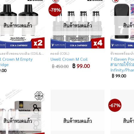
-78%
Add
Add
to
to
wishlist
wishlist
สินค้าหมดแล้ว
สินค้าหมดแล้ว
สินค
คอยล์และหัวพอตแบบเติม (COIL&CARTRIDGE)
คอยล์ (COIL)
หัวพอตพร้อมน้ำ
l Crown M Empty
7-Eleven Pod
Uwell Crown M Coil
ridge
สามารถใช้ร่วม
Original
฿
99.00
Current
฿
450.00
price
price
Infinity/Ph
.00
was:
is:
฿
99.00
฿ 450.00.
฿ 99.00.
-67%
Add
Add
to
to
wishlist
wishlist
สินค้าหมดแล้ว
สินค้าหมดแล้ว
สินค