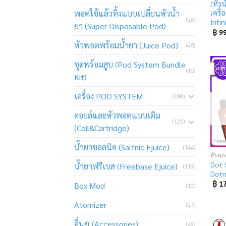
(หัวน
พอตใช้แล้วทิ้งแบบเปลี่ยนหัวน้ำ
เครื่
(28)
Infi
ยา (Super Disposable Pod)
฿
99
หัวพอตพร้อมน้ำยา (Juice Pod)
(45)
ชุดพร้อมสูบ (Pod System Bundle
(15)
Kit)
เครื่อง POD SYSTEM
(188)
คอยล์และหัวพอตแบบเติม
(125)
(Coil&Cartridge)
น้ำยาซอลนิค (Saltnic Ejuice)
(144)
หัวพอ
Dot 
น้ำยาฟรีเบส (Freebase Ejuice)
(119)
Dot
฿
17
Box Mod
(10)
Atomizer
(27)
อื่นๆ (Accessories)
(46)