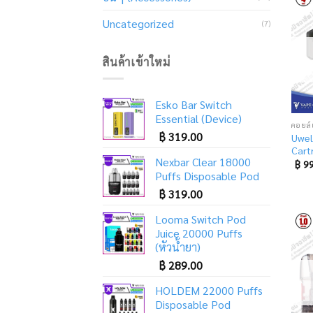
Uncategorized
(7)
สินค้าเข้าใหม่
Esko Bar Switch
Essential (Device)
฿
319.00
Uwel
Cart
Nexbar Clear 18000
฿
99
Puffs Disposable Pod
฿
319.00
Looma Switch Pod
Juice 20000 Puffs
(หัวน้ำยา)
฿
289.00
HOLDEM 22000 Puffs
Disposable Pod