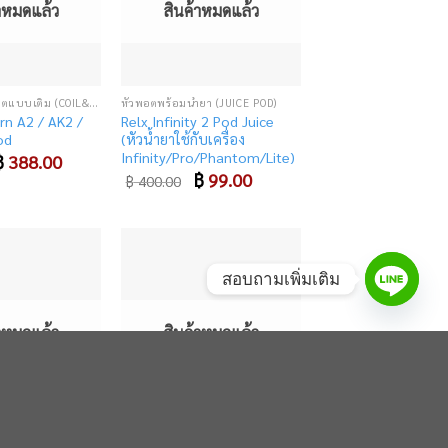
้าหมดแล้ว
สินค้าหมดแล้ว
คอยล์และหัวพอตแบบเติม (COIL&CARTRIDGE)
หัวพอตพร้อมน้ำยา (JUICE POD)
rn A2 / AK2 /
Relx Infinity 2 Pod Juice
od
(หัวน้ำยาใช้กับเครื่อง
Infinity/Pro/Phantom/Lite)
riginal
฿
388.00
Current
rice
price
Original
฿
99.00
Current
฿
400.00
as:
is:
price
price
 490.00.
฿ 388.00.
was:
is:
฿ 400.00.
฿ 99.00.
สอบถามเพิ่มเติม
Add
Add
to
to
wishlist
wishlist
้าหมดแล้ว
สินค้าหมดแล้ว
คอยล์และหัวพอตแบบเติม (COIL&CARTRIDGE)
คอยล์ (COIL)
in Empty Pod
Nevoks SPL10 Coil