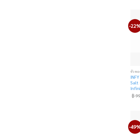
-22
หัวพอ
INFY
Salt 
Infi
฿
99
-49