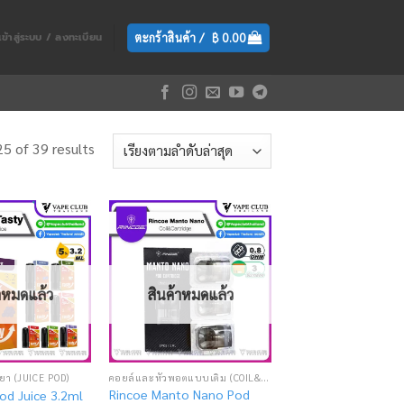
ตะกร้าสินค้า /
฿
0.00
เข้าสู่ระบบ / ลงทะเบียน
5 of 39 results
Add
Add
to
to
wishlist
wishlist
้าหมดแล้ว
สินค้าหมดแล้ว
ยา (JUICE POD)
คอยล์และหัวพอตแบบเติม (COIL&CARTRIDGE)
Rincoe Manto Nano Pod
od Juice 3.2ml