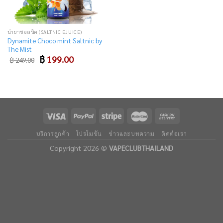
น้ำยาซอลนิค (SALTNIC EJUICE)
Dynamite Choco mint Saltnic by
The Mist
Original
Current
฿
199.00
฿
249.00
price
price
was:
is:
฿ 249.00.
฿ 199.00.
บริการลูกค้า
โปรโมชัน
ข่าวและบทความ
ติดต่อเรา
Copyright 2026 ©
VAPECLUBTHAILAND