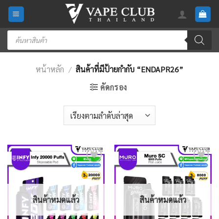
Skip
to
content
Products
search
หน้าหลัก
/
สินค้าที่มีป้ายกำกับ “ENDAPR26”
คัดกรอง
Add
Add
to
to
wishlist
wishlist
สินค้าหมดแล้ว
สินค้าหมดแล้ว