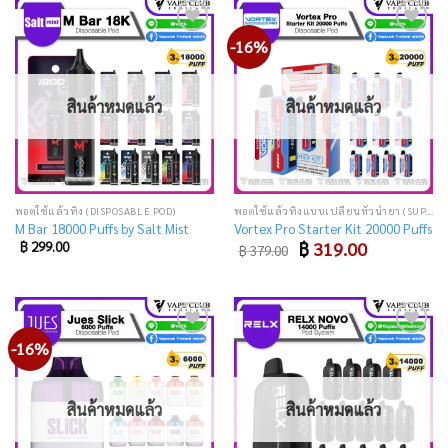
-16%
Add
Add
to
to
wishlist
wishlist
สินค้าหมดแล้ว
สินค้าหมดแล้ว
พอตใช้แล้วทิ้ง (DISPOSABLE POD)
พอตใช้แล้วทิ้งแบบเปลี่ยนหัวน้ำยา (SUPER DISPOSABLE POD)
M Bar 18000 Puffs by Salt Mist
Vortex Pro Starter Kit 20000 Puffs
Original
Current
฿
299.00
฿
319.00
฿
379.00
price
price
was:
is:
฿ 379.00.
฿ 319.00.
-16%
Add
Add
to
to
wishlist
wishlist
สินค้าหมดแล้ว
สินค้าหมดแล้ว