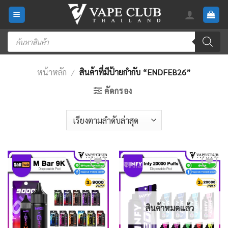
Skip
to
content
Products
search
หน้าหลัก
/
สินค้าที่มีป้ายกำกับ “ENDFEB26”
คัดกรอง
Add
Add
to
to
wishlist
wishlist
สินค้าหมดแล้ว