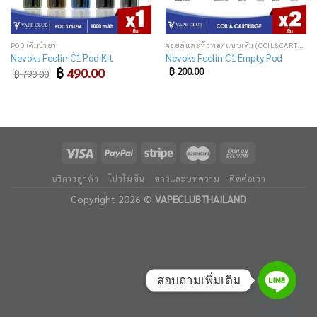
POD เติมน้ำยา
คอยล์และหัวพอตแบบเติม (COIL&CARTRIDGE)
Nevoks Feelin C1 Pod Kit
Nevoks Feelin C1 Empty Pod
Original
Current
฿
490.00
฿
200.00
฿
790.00
price
price
was:
is:
฿ 790.00.
฿ 490.00.
บริการลูกค้า
โปรโมชัน
ข่าวและบทความ
ติดต่อเรา
Copyright 2026 ©
VAPECLUBTHAILAND
สอบถามเพิ่มเติม