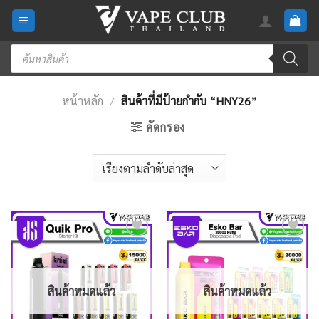
Skip
to
content
Products
search
หน้าหลัก
/
สินค้าที่มีป้ายกำกับ “HNY26”
คัดกรอง
Add
Add
to
to
wishlist
wishlist
สินค้าหมดแล้ว
สินค้าหมดแล้ว