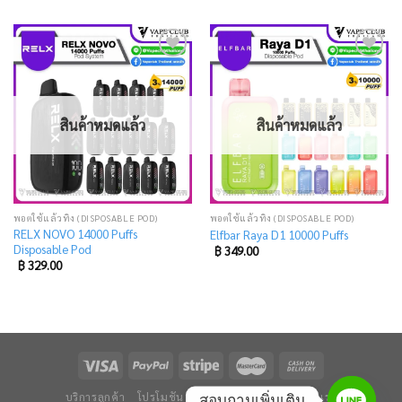
Add
Add
to
to
wishlist
wishlist
สินค้าหมดแล้ว
สินค้าหมดแล้ว
พอตใช้แล้วทิ้ง (DISPOSABLE POD)
พอตใช้แล้วทิ้ง (DISPOSABLE POD)
RELX NOVO 14000 Puffs
Elfbar Raya D1 10000 Puffs
Disposable Pod
฿
349.00
฿
329.00
บริการลูกค้า
โปรโมชัน
ข่าวและบทความ
ติดต่อเรา
สอบถามเพิ่มเติม